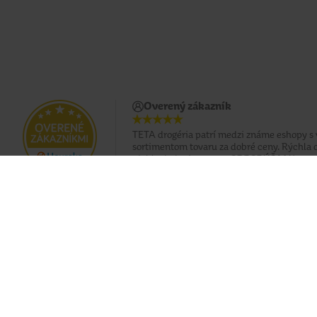
Overený zákazník
TETA drogéria patrí medzi známe eshopy 
sortimentom tovaru za dobré ceny. Rýchla 
rýchle dodanie tovaru. ODPORÚČAM!
Doprava zadarmo pri nákupe od 49 €
Eshop
O nás
Doprava
Predajne