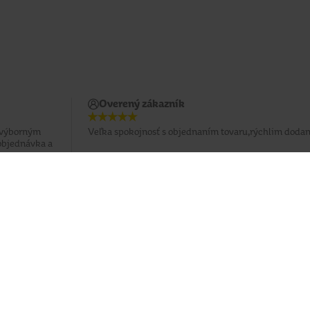
Overený zákazník
s výborným
Veľka spokojnosť s objednaním tovaru,rýchlim doda
objednávka a
Potrebujete poradiť?
037 / 3 211 211