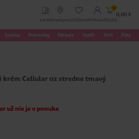
0
0,00
€
Leták
Predajne
Obľúbené
Prihlásiť
Košík
Sezóna
Potraviny
Zdravie
Textil 
Deti
Foto
ý krém Cellular 02 stredne tmavý
ar už nie je v ponuke