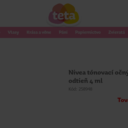
o
Vlasy
Krása a vône
Páni
Papierníctvo
Zvieratá
Nivea tónovací očn
odtieň 4 ml
Kód: 258948
Tov