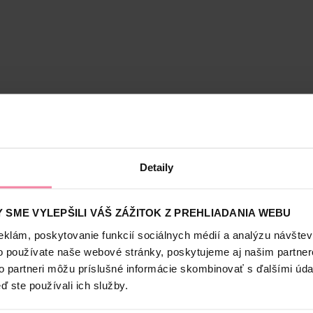
Bezpečnosť a balenie
Detaily
alurónovou zakrýva kruhy pod očami. Má hydratačný účinok. Redukuje 
ne tmavom odtieni je skutočný univerzál a nesmie chýbať v žiadnej d
 SME VYLEPŠILI VÁŠ ZÁŽITOK Z PREHLIADANIA WEBU
 24 hodín. Obsiahnutá kyselina hyalurónová navyše redukuje vrásky a 
eklám, poskytovanie funkcií sociálnych médií a analýzu návšte
o používate naše webové stránky, poskytujeme aj našim partner
to partneri môžu príslušné informácie skombinovať s ďalšími údaj
u viac ako 100 rokov. Vo svojom portfóliu má viac ako len ikonický m
ď ste používali ich služby.
obky vhodné pre bábätká.