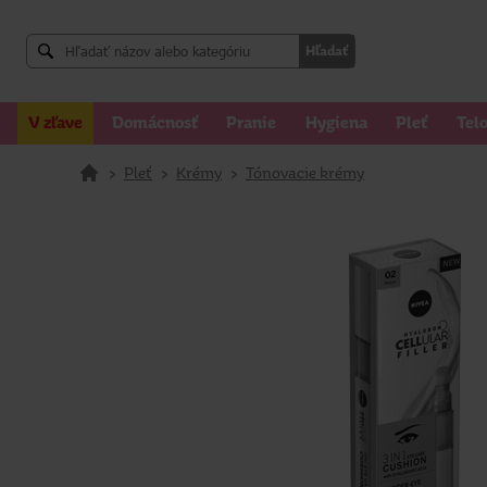
Hľadať
V zľave
Domácnosť
Pranie
Hygiena
Pleť
Tel
>
Pleť
>
Krémy
>
Tónovacie krémy