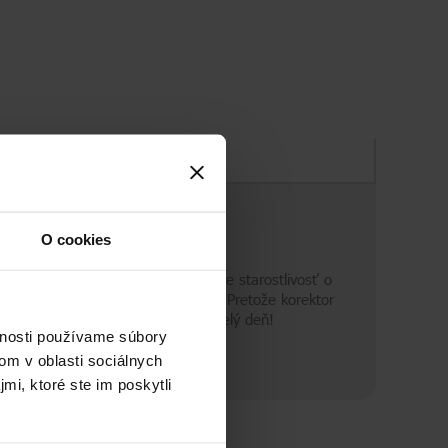
Zloženie
O cookies
vrásky a jemné linky. Korektor pre starostlivosť o
obre zásobenej taštičke na mejkap. Pretože korektor
jemné linky. Pre sviežu pleť - po celý deň!
vnosti používame súbory
om v oblasti sociálnych
mi, ktoré ste im poskytli
odrý krém, dnes sú to výrobky určené na starostlivosť