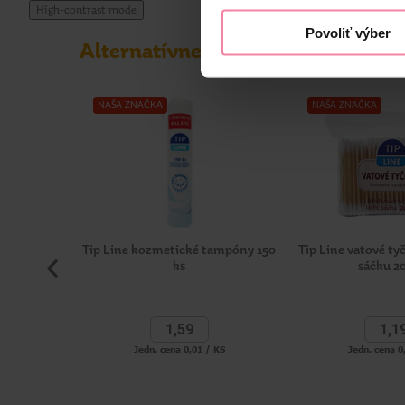
High-contrast mode
Informácie o výrobcovi
Povoliť výber
Alternatívne produkty
NIV
NAŠA ZNAČKA
NAŠA ZNAČKA
Tip Line kozmetické tampóny 150
Tip Line vatové t
ks
sáčku 2
1,
59
1,
1
Jedn. cena 0,01 / KS
Jedn. cena 0