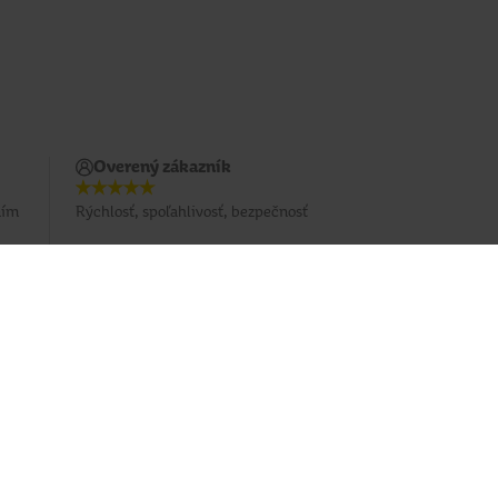
Overený zákazník
ním
Rýchlosť, spoľahlivosť, bezpečnosť
Prihlásiť sa na odber emailu
Sledujte nás
Facebook