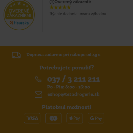
Overený zákazník
Rýchle dodanie tovaru výhodou
Doprava zadarmo pri nákupe od 49 €
Potrebujete poradiť?
037 / 3 211 211
Po - Pia: 8:00 - 16:00
eshop@tetadrogerie.sk
Platobné možnosti