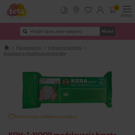
0
MENU
Hľadať
>
Papierníctvo
>
Výtvarné potreby
>
Kresliace a modelovacie potreby
Pridať medzi obľúbené produkty
KOH-I-NOOR modelovacia hmota