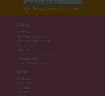
Prihlásiť sa na odber emailu
Eshop
Doprava
Platobné podmienky
Všeobecné podmienky
Reklamácie
Cookies
Ochrana osobných údajov
Overenie účtu
Odstúpiť od zmluvy
O nás
Predajne
Naše značky
Teta klub
Teta foto
Teta káva
Pomáhame