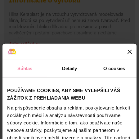
Informácie o výrobku
Hlina Keraplast je na vzduchu vytvrdzovaná modelovacia
hlina, ktorá sa po vytvrdení už nemusí znova tvarovať. Pred
modelovaním hlinku dôkladne premiesime a povrch
navlhčenými prstami povrchovo upravíme a necháme
vysušiť
Zobraziť viac
Informácie o výrobcovi
KOH
Súhlas
Detaily
O cookies
Bezpečnosť a balenie
Zloženie
POUŽÍVAME COOKIES, ABY SME VYLEPŠILI VÁŠ
ZÁŽITOK Z PREHLIADANIA WEBU
High-contrast mode
Na prispôsobenie obsahu a reklám, poskytovanie funkcií
Alternatívne produkty
sociálnych médií a analýzu návštevnosti používame
súbory cookie. Informácie o tom, ako používate naše
webové stránky, poskytujeme aj našim partnerom v
oblasti sociálnych médií, inzercie a analýzy. Títo partneri