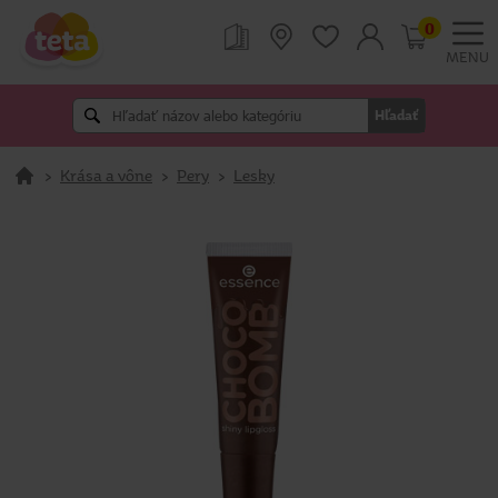
0
MENU
Hľadať
>
Krása a vône
>
Pery
>
Lesky