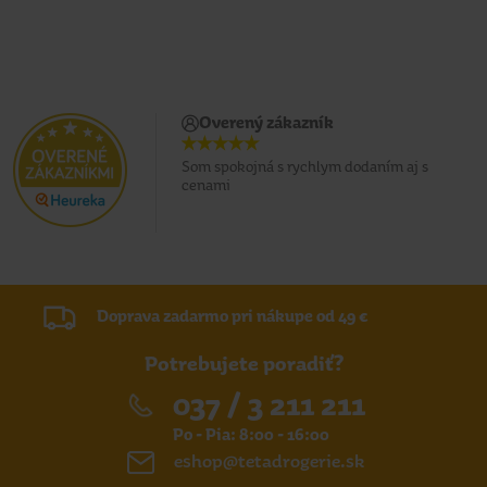
Overený zákazník
Som spokojná s rychlym dodaním aj s
cenami
Doprava zadarmo pri nákupe od 49 €
Potrebujete poradiť?
037 / 3 211 211
Po - Pia: 8:00 - 16:00
eshop@tetadrogerie.sk