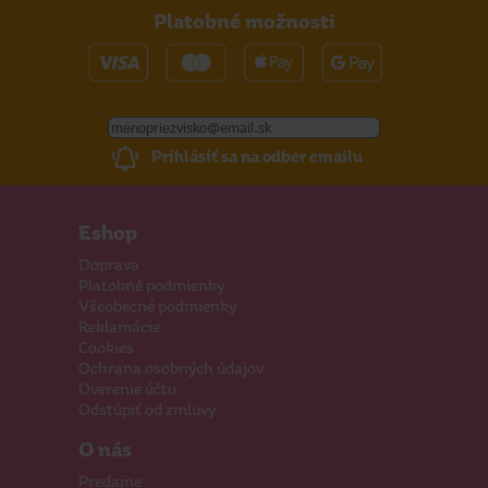
Platobné možnosti
Prihlásiť sa na odber emailu
Eshop
Doprava
Platobné podmienky
Všeobecné podmienky
Reklamácie
Cookies
Ochrana osobných údajov
Overenie účtu
Odstúpiť od zmluvy
O nás
Predajne