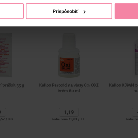
Prispôsobiť
í prášok 35 g
Kallos Peroxid na vlasy 6% OXI
Kallos KJMN pe
krém 60 ml
1
9
1,
19
2,57 / KG
Jedn. cena 19,83 / LIT
Jedn. c