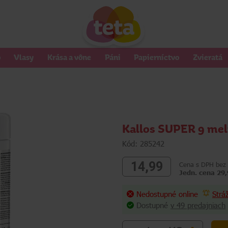
o
Vlasy
Krása a vône
Páni
Papierníctvo
Zvieratá
Kallos SUPER 9 melí
Kód: 285242
14,99
Cena s DPH bez 
Jedn. cena 29
Nedostupné online
Strá
Dostupné
v 49 predajniach