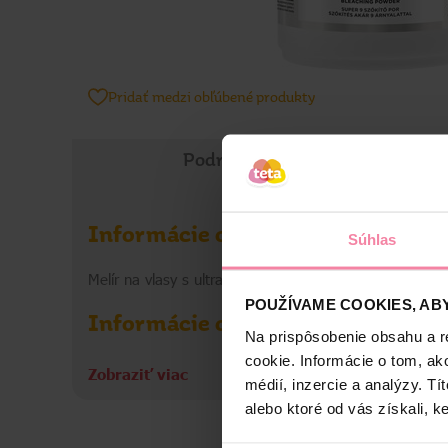
Pridať medzi obľúbené produkty
Podrobné informácie
Informácie o výrobku
Súhlas
Melír na vlasy s ultra účinným zosvetľujúcim účinkom 
POUŽÍVAME COOKIES, ABY
Informácie o výrobcovi
Na prispôsobenie obsahu a r
cookie. Informácie o tom, ak
MaK
Zobraziť viac
médií, inzercie a analýzy. Tí
alebo ktoré od vás získali, ke