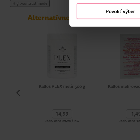
High-contrast mode
Povoliť výber
Alternatívne produkty
Kallos PLEX melír 500 g
Kallos melírovac
14,
99
1,
4
Jedn. cena 29,98 / KG
Jedn. cena 4