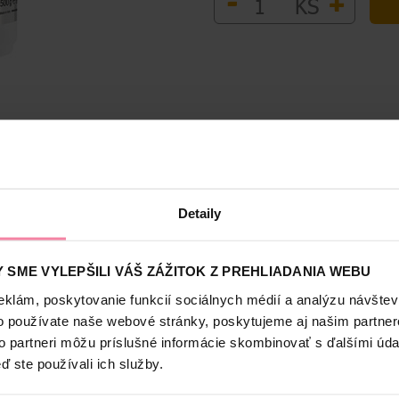
-
+
KS
Bezpečnosť a balenie
Detaily
až o 9 odtieňov
 SME VYLEPŠILI VÁŠ ZÁŽITOK Z PREHLIADANIA WEBU
eklám, poskytovanie funkcií sociálnych médií a analýzu návšte
o používate naše webové stránky, poskytujeme aj našim partner
to partneri môžu príslušné informácie skombinovať s ďalšími údaj
ď ste používali ich služby.