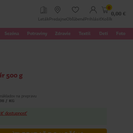
0
0,00
€
Leták
Predajne
Obľúbené
Prihlásiť
Košík
Sezóna
Potraviny
Zdravie
Textil 
Deti
Foto
r 500 g
nákladov na prepravu
,98 / KG
žiť dostupnosť