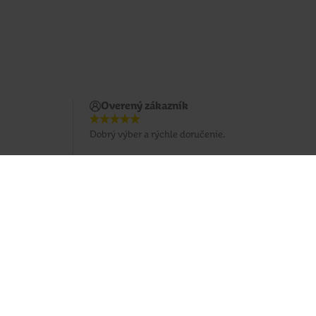
Overený zákazník
Dobrý výber a rýchle doručenie.
Potrebujete poradiť?
037 / 3 211 211