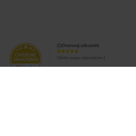
Overený zákazník
Všetko super odporúčam:)
Doprava zadarmo pri nákupe od 49 €
Eshop
O nás
Doprava
Predajne