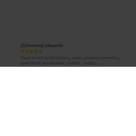
Overený zákazník
Tovar mi bol rychlo dodany, super zabalene jednotlivo,
spokojnost, neporusene v baliku... Super....
Prihlásiť sa na odber emailu
Sledujte nás
Facebook