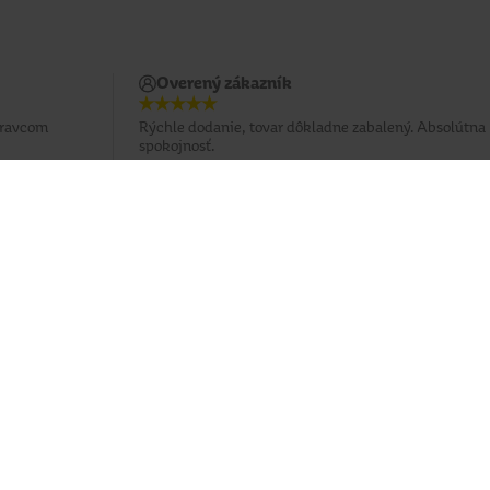
Overený zákazník
pravcom
Rýchle dodanie, tovar dôkladne zabalený. Absolútna
spokojnosť.
Potrebujete poradiť?
037 / 3 211 211
Po - Pia: 8:00 - 16:00
eshop@tetadrogerie.sk