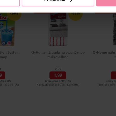
NAŠA ZNAČKA
NAŠA ZNAČKA
-36%
-33%
ction System
Q-Home náhrada na plochý mop
Q-Home náhra
 mop
mikrovlákno
9
2,
99
9
1,
99
,99 / KS
Jedn. cena 1,99 / KS
Jedn. c
dní: 29,99 €
(0%)
Najnižšia cena za 30 dní: 1,99 €
(0%)
Najnižšia cena 