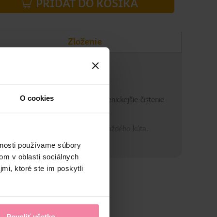
PRIDAŤ DO KOŠÍKA
Zloženie
O cookies
zabezpečuje efektívnejšie a hygienickejšie čistenie
ie.
m dosiahnete dôkladné vyčistenie každého kúta.
vnosti používame súbory
om v oblasti sociálnych
mi, ktoré ste im poskytli
Povoliť všetko