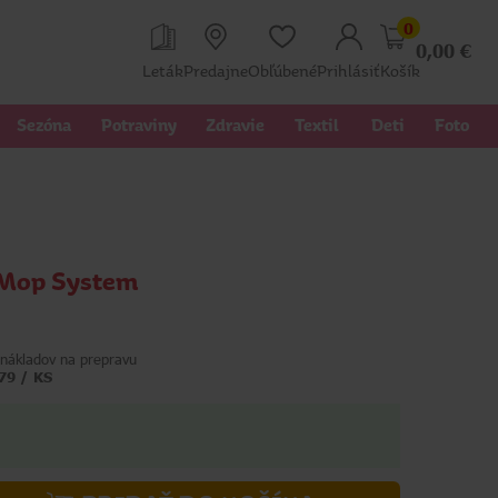
0
0,00
€
Leták
Predajne
Obľúbené
Prihlásiť
Košík
Sezóna
Potraviny
Zdravie
Textil 
Deti
Foto
 Mop System
nákladov na prepravu
79 / KS