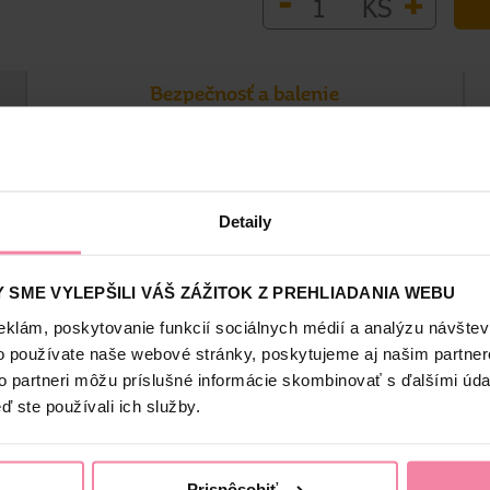
-
+
KS
Bezpečnosť a balenie
Detaily
 špinavú vodu oddelene. Vďaka tomu vždy vytierate čistou vodou, čo 
žňuje jednoduché žmýkanie, ktoré uľahčuje a zefektívňuje upratovan
h rohov, pod nábytok a pozdĺž podlahových líšt. S minimálnym úsilí
 SME VYLEPŠILI VÁŠ ZÁŽITOK Z PREHLIADANIA WEBU
eklám, poskytovanie funkcií sociálnych médií a analýzu návšte
o používate naše webové stránky, poskytujeme aj našim partner
to partneri môžu príslušné informácie skombinovať s ďalšími údaj
ď ste používali ich služby.
Prispôsobiť