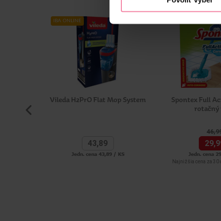
IBA ONLINE
Vileda H2PrO Flat Mop System
Spontex Full A
rotačný
46,
9
43,
89
29,
9
Jedn. cena 43,89 / KS
Jedn. cena 29
Najnižšia cena za 30 