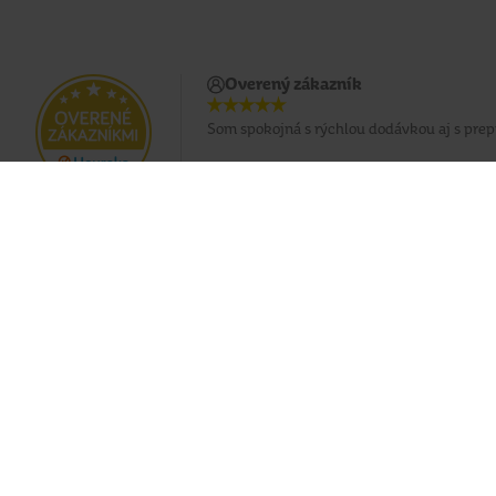
Overený zákazník
Som spokojná s rýchlou dodávkou aj s pre
Doprava zadarmo pri nákupe od 49 €
Eshop
O nás
Doprava
Predajne
Platobné podmienky
Naše značky
Všeobecné podmienky
Teta klub
Reklamácie
Teta foto
Cookies
Teta káva