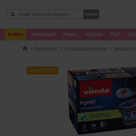
Hľadať
V zľave
Domácnosť
Pranie
Hygiena
Pleť
Tel
>
Domácnosť
>
Upratovacie pomôcky
>
Smetiaky, 
IBA ONLINE