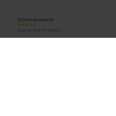
Overený zákazník
Super akcie,rýchle dodanie.
Prihlásiť sa na odber emailu
Sledujte nás
Facebook
Instagram
Youtube
TikTok