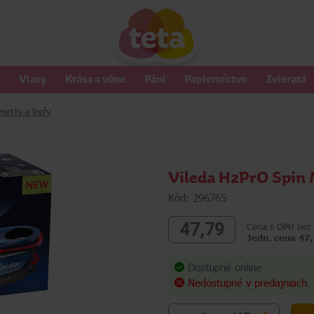
o
Vlasy
Krása a vône
Páni
Papierníctvo
Zvieratá
metly a kefy
Vileda H2PrO Spin
Kód: 296765
47,79
Cena s DPH bez 
Jedn. cena 47,
Dostupné online
Nedostupné v predajniach