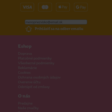
Prihlásiť sa na odber emailu
Eshop
Doprava
Platobné podmienky
Všeobecné podmienky
Reklamácie
Cookies
Ochrana osobných údajov
Overenie účtu
Odstúpiť od zmluvy
O nás
Predajne
Naše značky