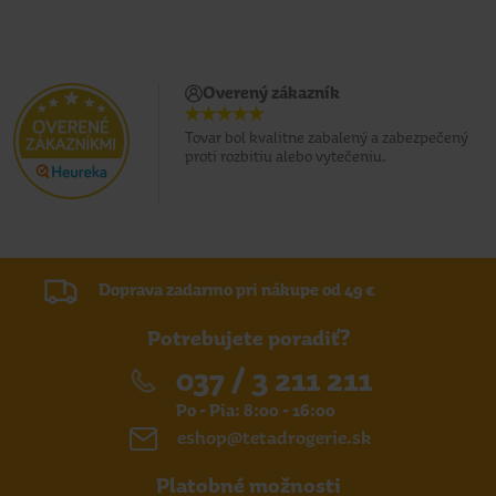
Overený zákazník
Tovar bol kvalitne zabalený a zabezpečený
proti rozbitiu alebo vytečeniu.
Doprava zadarmo pri nákupe od 49 €
Potrebujete poradiť?
037 / 3 211 211
Po - Pia: 8:00 - 16:00
eshop@tetadrogerie.sk
Platobné možnosti