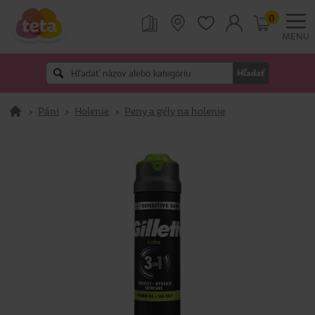
0
MENU
Hľadať
>
Páni
>
Holenie
>
Peny a gély na holenie