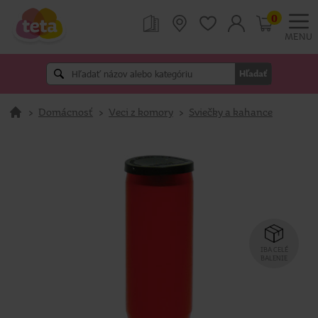
0
MENU
Hľadať
>
Domácnosť
>
Veci z komory
>
Sviečky a kahance
IBA CELÉ
BALENIE