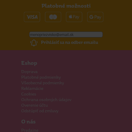
Platobné možnosti
Prihlásiť sa na odber emailu
Eshop
Doprava
Platobné podmienky
Všeobecné podmienky
Reklamácie
Cookies
Ochrana osobných údajov
Overenie účtu
Odstúpiť od zmluvy
O nás
Predajne