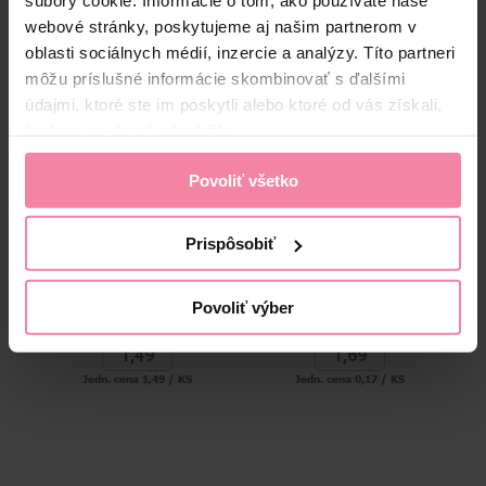
súbory cookie. Informácie o tom, ako používate naše
Alternatívne produkty
webové stránky, poskytujeme aj našim partnerom v
oblasti sociálnych médií, inzercie a analýzy. Títo partneri
môžu príslušné informácie skombinovať s ďalšími
údajmi, ktoré ste im poskytli alebo ktoré od vás získali,
keď ste používali ich služby.
Povoliť všetko
IBA CELÉ
BALENIE
Prispôsobiť
Diódový kahanec ZE3 s
Kahanec 10x25 g
K
batériami
Povoliť výber
1,
49
1,
69
Jedn. cena 1,49 / KS
Jedn. cena 0,17 / KS