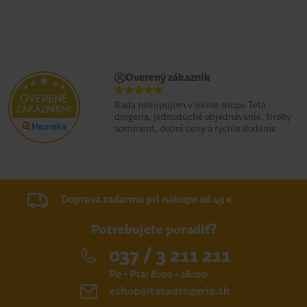
Overený zákazník
Rada nakupujem v inline shupe Teta
drogeria, jednoduché objednávanie, široký
sortiment, dobré ceny a rýchle dodanie
Doprava zadarmo pri nákupe od 49 €
Potrebujete poradiť?
037 / 3 211 211
Po - Pia: 8:00 - 16:00
eshop@tetadrogerie.sk