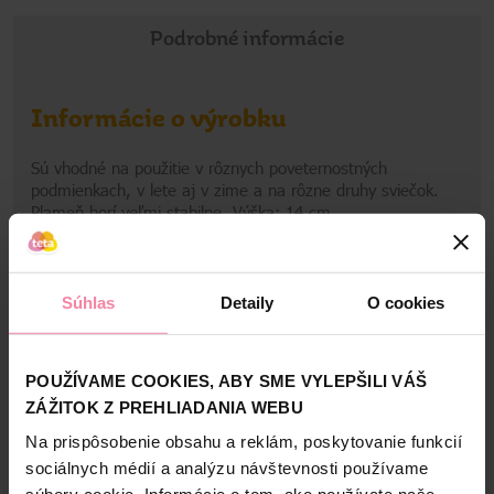
Podrobné informácie
Informácie o výrobku
Sú vhodné na použitie v rôznych poveternostných
podmienkach, v lete aj v zime a na rôzne druhy sviečok.
Plameň horí veľmi stabilne. Výška: 14 cm
Informácie o výrobcovi
Zobraziť viac
Súhlas
Detaily
O cookies
ADM
Bezpečnosť a balenie
POUŽÍVAME COOKIES, ABY SME VYLEPŠILI VÁŠ
ZÁŽITOK Z PREHLIADANIA WEBU
Zloženie
Na prispôsobenie obsahu a reklám, poskytovanie funkcií
High-contrast mode
sociálnych médií a analýzu návštevnosti používame