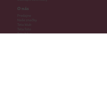
O nás
Predajne
Naše značky
Teta klub
Teta foto
Teta káva
Pomáhame
Kariéra
Kontakty
Hľadáme priestory
Darčeková karta
Súťaže
SodaStream
Sledujte nás
Facebook
Instagram
Youtube
TikTok