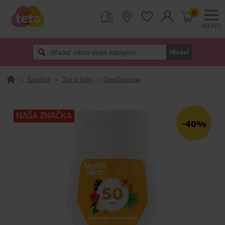
0
MENU
Hľadať
>
Sezóna
>
Jar a leto
>
Opaľovanie
NAŠA ZNAČKA
-40%