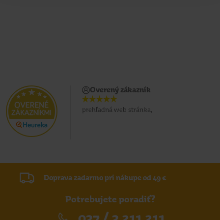
Overený zákazník
prehľadná web stránka,
Doprava zadarmo pri nákupe od 49 €
Potrebujete poradiť?
037 / 3 211 211