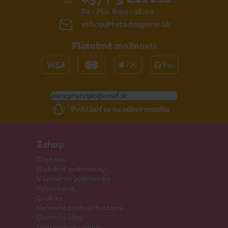
Po - Pia: 8:00 - 16:00
eshop@tetadrogerie.sk
Platobné možnosti
Prihlásiť sa na odber emailu
Eshop
Doprava
Platobné podmienky
Všeobecné podmienky
Reklamácie
Cookies
Ochrana osobných údajov
Overenie účtu
Odstúpiť od zmluvy