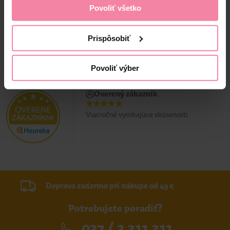
Povoliť všetko
Prispôsobiť
Povoliť výber
Overený zákazník
Viacročné vynikajúce skúsenosti
Doprava zadarmo pri nákupe od 49 €
Potrebujete poradiť?
037 / 3 211 211