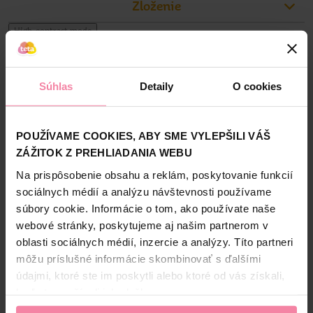
zaslúženú dovolenku bez obáv o zdravie pokožky svojej i
Zloženie
svojich blízkych, zvoľte osvedčenú kvalitu Helios Herb za
príjemnú cenu. Výrobky Helios Herb spĺňajú všetky
Informácie o výrobcovi
High-contrast mode
požiadavky EÚ ohľadom účinnosti opaľovacej kozmetiky.
Alternatívne produkty
SOL
Súhlas
Detaily
O cookies
NAŠA ZNAČKA
NAŠA ZNAČKA
-40%
-40%
POUŽÍVAME COOKIES, ABY SME VYLEPŠILI VÁŠ
ZÁŽITOK Z PREHLIADANIA WEBU
Na prispôsobenie obsahu a reklám, poskytovanie funkcií
sociálnych médií a analýzu návštevnosti používame
súbory cookie. Informácie o tom, ako používate naše
HeliosHerb sprej na
Helios Herb sprej na
He
webové stránky, poskytujeme aj našim partnerom v
opaľovanie OF50 rodinný
opaľovanie SPF50 200 ml
o
oblasti sociálnych médií, inzercie a analýzy. Títo partneri
300 ml
môžu príslušné informácie skombinovať s ďalšími
10,
99
10,
99
údajmi, ktoré ste im poskytli alebo ktoré od vás získali,
6,
59
6,
59
keď ste používali ich služby.
Jedn. cena 21,97 / LIT
Jedn. cena 32,95 / LIT
Najnižšia cena za 30 dní: 9,99 €
(-35%)
Najnižšia cena za 30 dní: 8,99 €
(-27%)
Naj