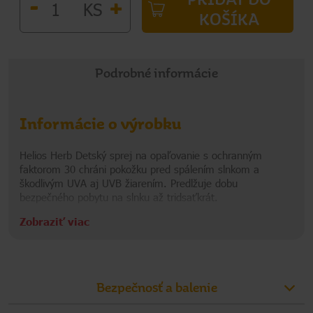
-
+
KS
KOŠÍKA
Podrobné informácie
Informácie o výrobku
Helios Herb Detský sprej na opaľovanie s ochranným
faktorom 30 chráni pokožku pred spálením slnkom a
škodlivým UVA aj UVB žiarením. Predlžuje dobu
bezpečného pobytu na slnku až tridsaťkrát.
Zobraziť viac
Informácie o značke
Pohoda a zábava kdekoľvek na slnku pre celú
rodinu
Naša vlastná značka vysoko kvalitných a 100% spoľahlivých
Bezpečnosť a balenie
produktov slnečnej kozmetiky. Ak si chcete užívať