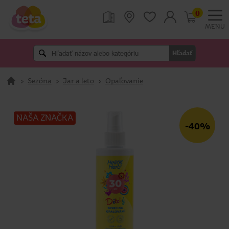
0
MENU
Hľadať
>
Sezóna
>
Jar a leto
>
Opaľovanie
NAŠA ZNAČKA
-40%