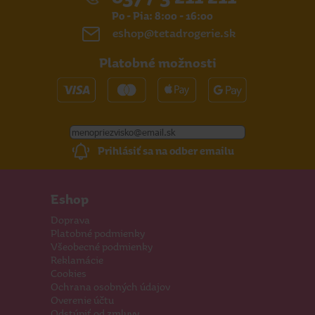
Po - Pia: 8:00 - 16:00
eshop@tetadrogerie.sk
Platobné možnosti
Prihlásiť sa na odber emailu
Eshop
Doprava
Platobné podmienky
Všeobecné podmienky
Reklamácie
Cookies
Ochrana osobných údajov
Overenie účtu
Odstúpiť od zmluvy