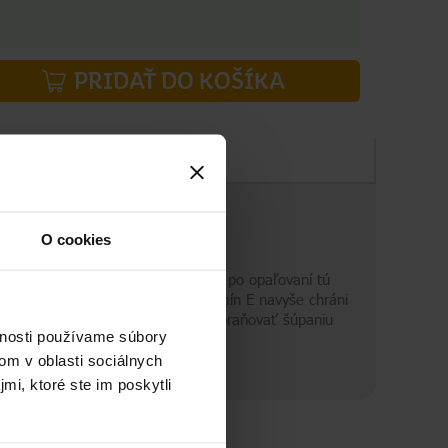
PRIDAŤ DO KOŠÍKA
Zloženie
O cookies
é. Rozmaznávajte ju a dožičte jej po opaľovaní tú
atáciu, chladí ju a upokojuje. Vitamín E navyše chráni
nie sa ľahko rozotiera, pomáha zabraňovať šúpaniu
vnosti používame súbory
om v oblasti sociálnych
mi, ktoré ste im poskytli
odrý krém, dnes sú to výrobky určené na starostlivosť