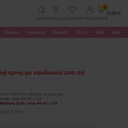
0
0,00
€
Leták
Predajne
Obľúbené
Prihlásiť
Košík
Sezóna
Potraviny
Zdravie
Textil 
Deti
Foto
ný sprej po opaľovaní 200 ml
Cena s DPH bez nákladov na prepravu
Jedn. cena 54,45 / LIT
Klubová jedn. cena 44,45 / LIT
 dní: 9,59 €