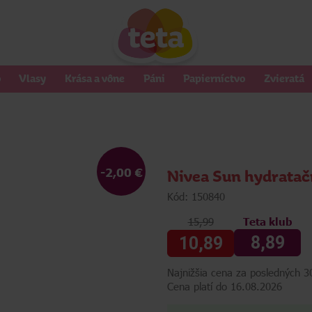
o
Vlasy
Krása a vône
Páni
Papierníctvo
Zvieratá
-2,00 €
Nivea Sun hydratač
Kód: 150840
15,99
Teta klub
8,89
10,89
Najnižšia cena za posledných 30
Cena platí do 16.08.2026