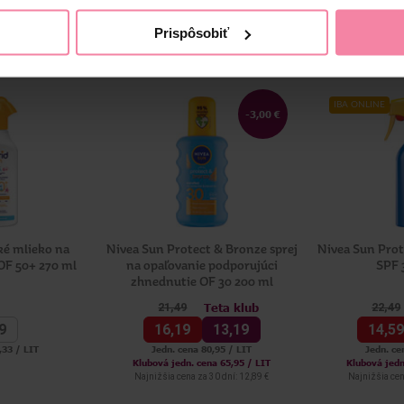
Prispôsobiť
IBA ONLINE
-3,00 €
ké mlieko na
Nivea Sun Protect & Bronze sprej
Nivea Sun Prot
 OF 50+ 270 ml
na opaľovanie podporujúci
SPF 
zhnednutie OF 30 200 ml
Teta klub
21,
49
22,
49
9
16,
19
13,
19
14,
5
,33 / LIT
Jedn. cena 80,95 / LIT
Jedn. ce
Klubová jedn. cena 65,95 / LIT
Klubová jedn
Najnižšia cena za 30 dní: 12,89 €
Najnižšia cen