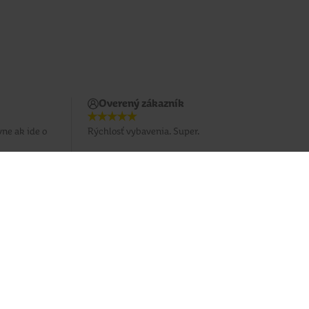
Overený zákazník
ne ak ide o
Rýchlosť vybavenia. Super.
Potrebujete poradiť?
037 / 3 211 211