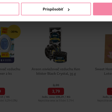
Prispôsobiť
-35%
ovač vzduchu
Areon osviežovač vzduchu Ken
Sweet Hom
wer 2 ks
blister Black Crystal, 35 g
Loto
3,
99
9
3,
79
,15 / KS
Jedn. cena 108,29 / KG
Jedn. c
dní: 6,29 €
(0%)
Najnižšia cena za 30 dní: 3,79 €
Najnižšia cen