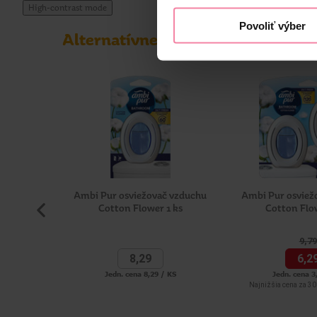
High-contrast mode
Povoliť výber
Alternatívne produkty
Ambi Pur osviežovač vzduchu
Ambi Pur osviež
Cotton Flower 1 ks
Cotton Flo
9,
79
8,
29
6,
2
Jedn. cena 8,29 / KS
Jedn. cena 3
Najnižšia cena za 30 