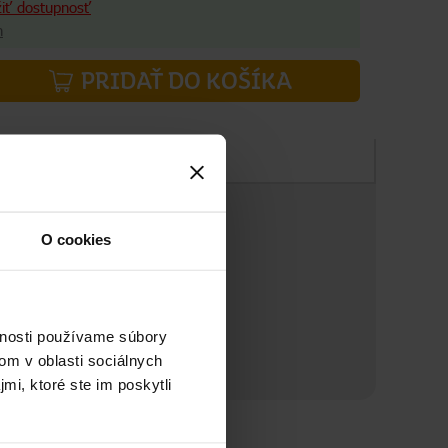
žiť dostupnosť
h
PRIDAŤ DO KOŠÍKA
Zloženie
O cookies
vnosti používame súbory
om v oblasti sociálnych
mi, ktoré ste im poskytli
ch kvetov. 3 kusy v balení.