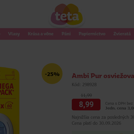
o
Vlasy
Krása a vône
Páni
Papierníctvo
Zvieratá
-25%
Ambi Pur osviežova
Kód: 298928
11,99
8,99
Cena s DPH bez 
Jedn. cena 3,0
Najnižšia cena za posledných 3
Cena platí do 30.09.2026