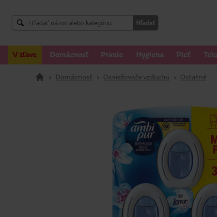
Hľadať
V zľave
Domácnosť
Pranie
Hygiena
Pleť
Tel
>
Domácnosť
>
Osviežovače vzduchu
>
Ostatné