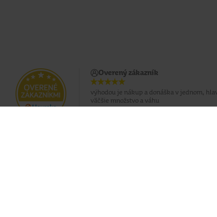
Overený zákazník
výhodou je nákup a donáška v jednom, hlav
väčšie množstvo a váhu
Doprava zadarmo pri nákupe od 49 €
Eshop
O nás
Doprava
Predajne