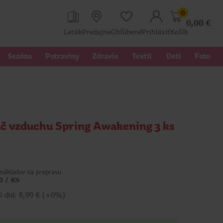
0
0,00
€
Leták
Predajne
Obľúbené
Prihlásiť
Košík
Sezóna
Potraviny
Zdravie
Textil 
Deti
Foto
č vzduchu Spring Awakening 3 ks
nákladov na prepravu
0 / KS
0 dní: 8,99 € (+0%)