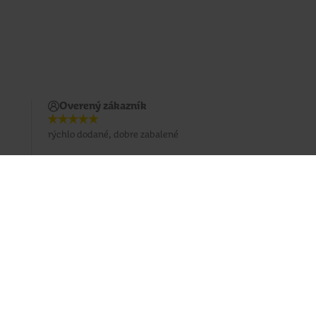
Overený zákazník
rýchlo dodané, dobre zabalené
Prihlásiť sa na odber emailu
Sledujte nás
Facebook