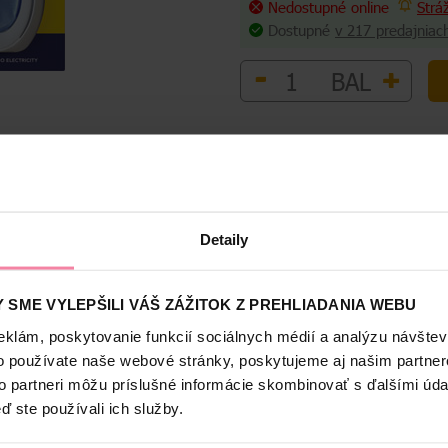
Nedostupné online
Strá
Dostupné
v 217 predajniac
-
+
BAL
Bezpečnosť a balenie
Detaily
 vzduchu zápach a zanecháva jemnú sviežu vôňu
 SME VYLEPŠILI VÁŠ ZÁŽITOK Z PREHLIADANIA WEBU
eklám, poskytovanie funkcií sociálnych médií a analýzu návšte
o používate naše webové stránky, poskytujeme aj našim partner
to partneri môžu príslušné informácie skombinovať s ďalšími údaj
ď ste používali ich služby.
u od Lenoru. Príjemný pocit z vášho domova umocní sviežosťou jarný