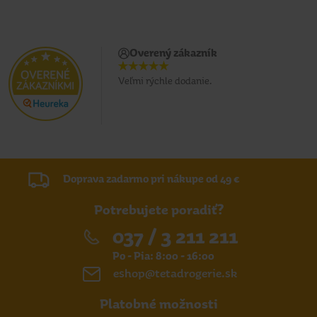
Overený zákazník
Veľmi rýchle dodanie.
Doprava zadarmo pri nákupe od 49 €
Potrebujete poradiť?
037 / 3 211 211
Po - Pia: 8:00 - 16:00
eshop@tetadrogerie.sk
Platobné možnosti