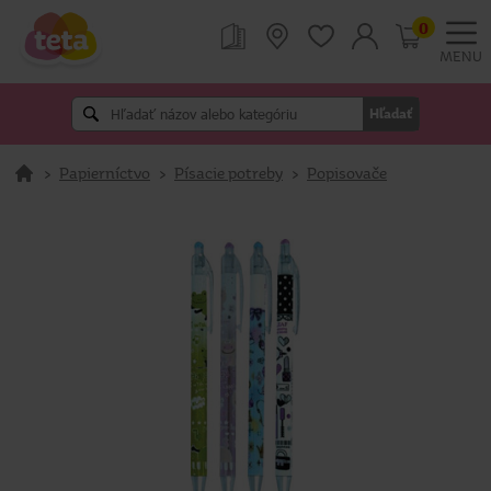
0
MENU
Hľadať
>
Papierníctvo
>
Písacie potreby
>
Popisovače