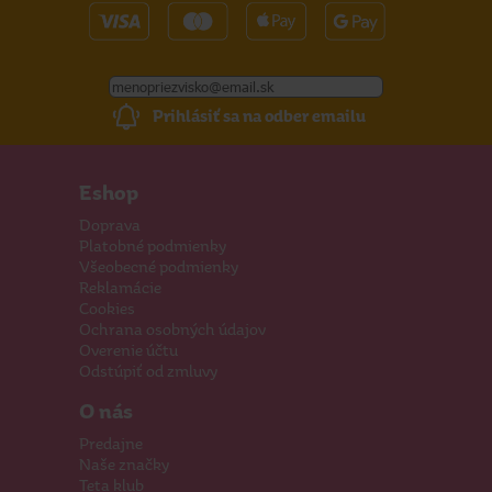
Prihlásiť sa na odber emailu
Eshop
Doprava
Platobné podmienky
Všeobecné podmienky
Reklamácie
Cookies
Ochrana osobných údajov
Overenie účtu
Odstúpiť od zmluvy
O nás
Predajne
Naše značky
Teta klub