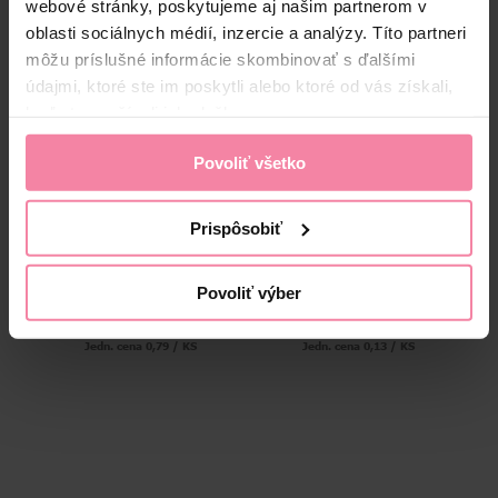
webové stránky, poskytujeme aj našim partnerom v
oblasti sociálnych médií, inzercie a analýzy. Títo partneri
môžu príslušné informácie skombinovať s ďalšími
údajmi, ktoré ste im poskytli alebo ktoré od vás získali,
keď ste používali ich služby.
Povoliť všetko
KOH-I-NOOR popisovač
KOH-I-NOOR popisovače
Prispôsobiť
permanentný K červený
školské 6 ks
Povoliť výber
0,
79
0,
79
Jedn. cena 0,79 / KS
Jedn. cena 0,13 / KS