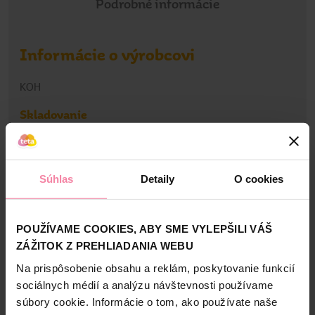
Podrobné informácie
Informácie o výrobcovi
KOH
Skladovanie
Skladujte v suchu, chráňte pred teplom, mrazom a
priamym slnečným žiarením.
Súhlas
Detaily
O cookies
Bezpečnosť a balenie
POUŽÍVAME COOKIES, ABY SME VYLEPŠILI VÁŠ
Zloženie
ZÁŽITOK Z PREHLIADANIA WEBU
Na prispôsobenie obsahu a reklám, poskytovanie funkcií
High-contrast mode
sociálnych médií a analýzu návštevnosti používame
Alternatívne produkty
súbory cookie. Informácie o tom, ako používate naše