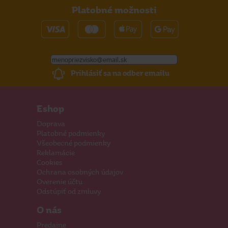
Platobné možnosti
Prihlásiť sa na odber emailu
Eshop
Doprava
Platobné podmienky
Všeobecné podmienky
Reklamácie
Cookies
Ochrana osobných údajov
Overenie účtu
Odstúpiť od zmluvy
O nás
Predajne