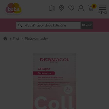
0
MENU
Hľadať
>
Pleť
>
Pleťové masky