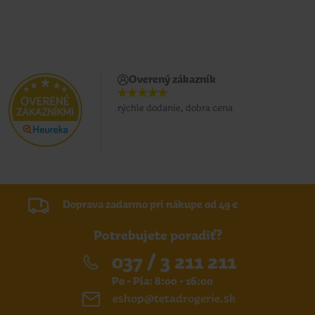
Overený zákazník
rýchle dodanie, dobra cena
Doprava zadarmo pri nákupe od 49 €
Potrebujete poradiť?
037 / 3 211 211
Po - Pia: 8:00 - 16:00
eshop@tetadrogerie.sk