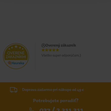
Overený zákazník
Všetko super odporúčam:)
Doprava zadarmo pri nákupe od 49 €
Potrebujete poradiť?
037 / 3 211 211