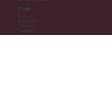
O nás
Predajne
Naše značky
Teta klub
Teta foto
Teta káva
Pomáhame
Kariéra
Kontakty
Hľadáme priestory
Darčeková karta
Súťaže
SodaStream
Sledujte nás
Facebook
Instagram
Youtube
TikTok