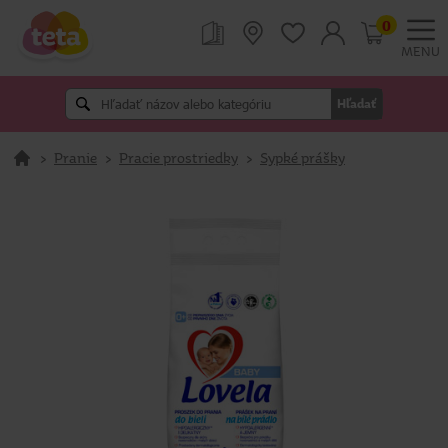
0
MENU
Hľadať
>
Pranie
>
Pracie prostriedky
>
Sypké prášky