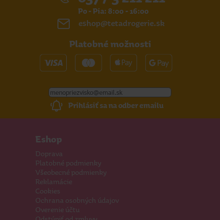
Po - Pia: 8:00 - 16:00
eshop@tetadrogerie.sk
Platobné možnosti
Prihlásiť sa na odber emailu
Eshop
Doprava
Platobné podmienky
Všeobecné podmienky
Reklamácie
Cookies
Ochrana osobných údajov
Overenie účtu
Odstúpiť od zmluvy