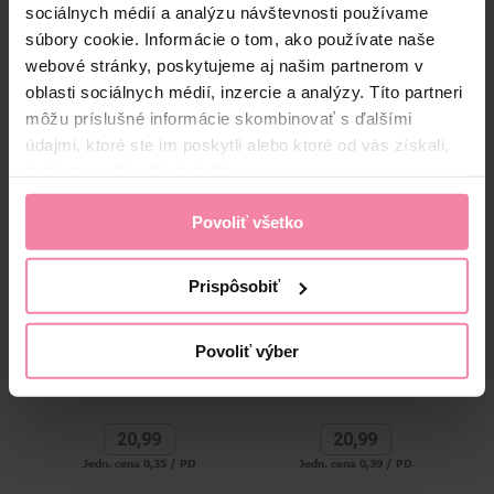
Zloženie
sociálnych médií a analýzu návštevnosti používame
súbory cookie. Informácie o tom, ako používate naše
High-contrast mode
webové stránky, poskytujeme aj našim partnerom v
oblasti sociálnych médií, inzercie a analýzy. Títo partneri
Alternatívne produkty
môžu príslušné informácie skombinovať s ďalšími
údajmi, ktoré ste im poskytli alebo ktoré od vás získali,
keď ste používali ich služby.
Povoliť všetko
Prispôsobiť
Persil prací prášok Color
Persil prací prášok Expert
Pe
Povoliť výber
Box 60 praní
Freshness by Silan Box 54
praní
20,
99
20,
99
Jedn. cena 0,35 / PD
Jedn. cena 0,39 / PD