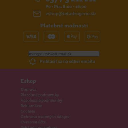
Po - Pia: 8:00 - 16:00
eshop@tetadrogerie.sk
Platobné možnosti
Prihlásiť sa na odber emailu
Eshop
Doprava
Platobné podmienky
Všeobecné podmienky
Reklamácie
Cookies
Ochrana osobných údajov
Overenie účtu
Odstúpiť od zmluvy