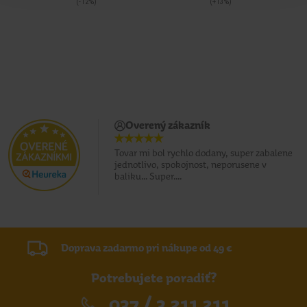
(-12%)
(+13%)
Overený zákazník
Tovar mi bol rychlo dodany, super zabalene
jednotlivo, spokojnost, neporusene v
baliku... Super....
Doprava zadarmo pri nákupe od 49 €
Potrebujete poradiť?
037 / 3 211 211