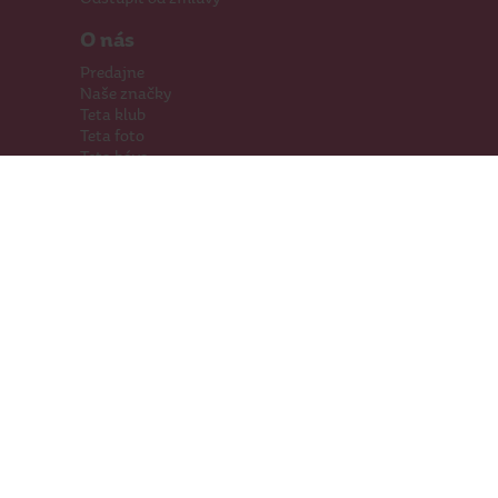
O nás
Predajne
Naše značky
Teta klub
Teta foto
Teta káva
Pomáhame
Kariéra
Kontakty
Hľadáme priestory
Darčeková karta
Súťaže
SodaStream
Sledujte nás
Facebook
Instagram
Youtube
TikTok