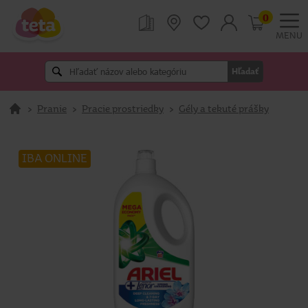
0
MENU
Hľadať
>
Pranie
>
Pracie prostriedky
>
Gély a tekuté prášky
IBA ONLINE