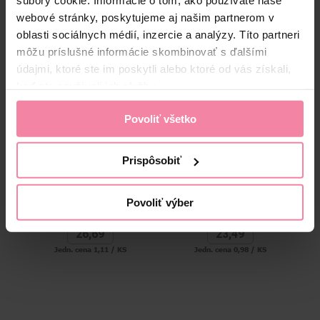
súbory cookie. Informácie o tom, ako používate naše
Alternatívne produkty
webové stránky, poskytujeme aj našim partnerom v
oblasti sociálnych médií, inzercie a analýzy. Títo partneri
môžu príslušné informácie skombinovať s ďalšími
údajmi, ktoré ste im poskytli alebo ktoré od vás získali,
keď ste používali ich služby.
Povoliť všetko
Prispôsobiť
Durex kondómy Feel Thin
Durex kondómy Extra Safe
D
24 ks
24 ks
Povoliť výber
26,
69
23,
49
Jedn. cena 1,11 / KS
Jedn. cena 0,98 / KS