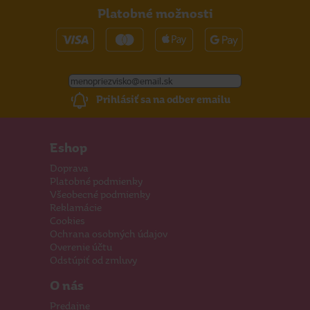
Platobné možnosti
Prihlásiť sa na odber emailu
Eshop
Doprava
Platobné podmienky
Všeobecné podmienky
Reklamácie
Cookies
Ochrana osobných údajov
Overenie účtu
Odstúpiť od zmluvy
O nás
Predajne