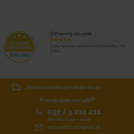
Overený zákazník
Ceny, rychlost vybavenia objednavky, info
linka .
Doprava zadarmo pri nákupe od 49 €
Potrebujete poradiť?
037 / 3 211 211
Po - Pia: 8:00 - 16:00
eshop@tetadrogerie.sk