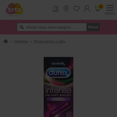
0
MENU
Hľadať
>
Hygiena
>
Prezervatívy + gély