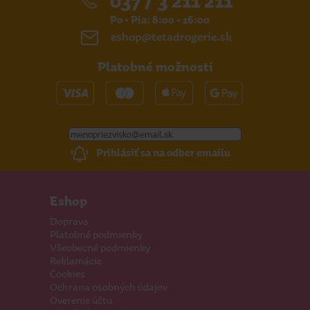
037 / 3 211 211
Po - Pia: 8:00 - 16:00
eshop@tetadrogerie.sk
Platobné možnosti
Prihlásiť sa na odber emailu
Eshop
Doprava
Platobné podmienky
Všeobecné podmienky
Reklamácie
Cookies
Ochrana osobných údajov
Overenie účtu