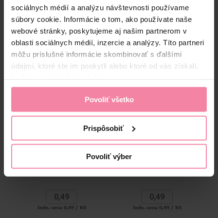
Zloženie
sociálnych médií a analýzu návštevnosti používame
súbory cookie. Informácie o tom, ako používate naše
High-contrast mode
webové stránky, poskytujeme aj našim partnerom v
oblasti sociálnych médií, inzercie a analýzy. Títo partneri
Alternatívne produkty
môžu príslušné informácie skombinovať s ďalšími
údajmi, ktoré ste im poskytli alebo ktoré od vás získali,
keď ste používali ich služby.
Povoliť všetko
Prispôsobiť
Bros mucholapka 1 ks
Mucholapka
B
Povoliť výber
0,
49
0,
49
Jedn. cena 0,49 / KS
Jedn. cena 0,49 / KS