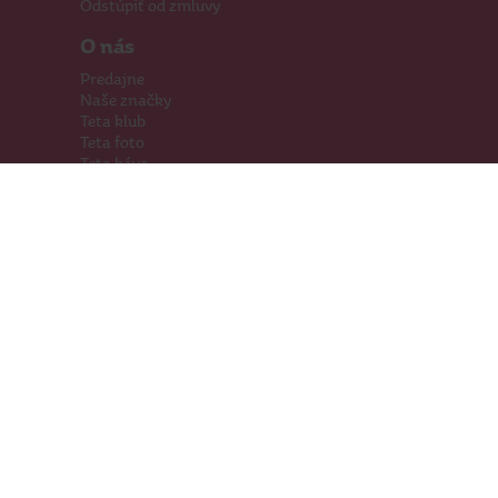
Odstúpiť od zmluvy
O nás
Predajne
Naše značky
Teta klub
Teta foto
Teta káva
Pomáhame
Kariéra
Kontakty
Hľadáme priestory
Darčeková karta
Súťaže
SodaStream
Sledujte nás
Facebook
Instagram
Youtube
TikTok