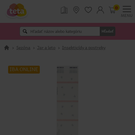
0
MENU
Hľadať
>
Sezóna
>
Jar a leto
>
Insekticídy a postreky
IBA ONLINE