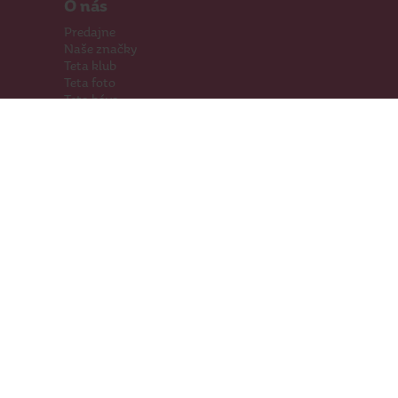
O nás
Predajne
Naše značky
Teta klub
Teta foto
Teta káva
Pomáhame
Kariéra
Kontakty
Hľadáme priestory
Darčeková karta
Súťaže
SodaStream
Sledujte nás
Facebook
Instagram
Youtube
TikTok
Prevádzkovateľ