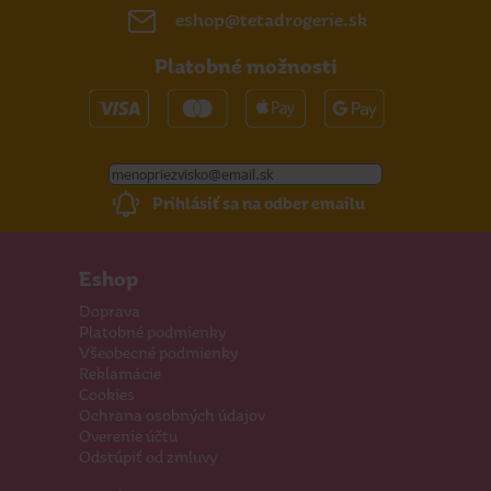
eshop@tetadrogerie.sk
Platobné možnosti
Prihlásiť sa na odber emailu
Eshop
Doprava
Platobné podmienky
Všeobecné podmienky
Reklamácie
Cookies
Ochrana osobných údajov
Overenie účtu
Odstúpiť od zmluvy