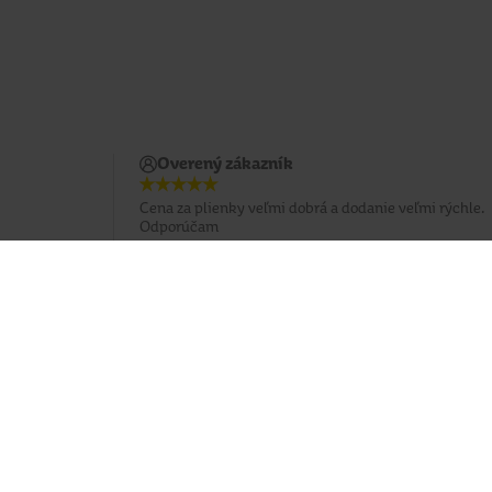
Overený zákazník
Cena za plienky veľmi dobrá a dodanie veľmi rýchle.
Odporúčam
Potrebujete poradiť?
037 / 3 211 211