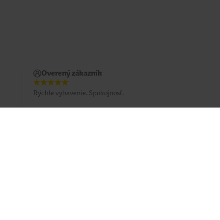
Overený zákazník
Rýchle vybavenie. Spokojnosť.
Prihlásiť sa na odber emailu
Sledujte nás
Facebook