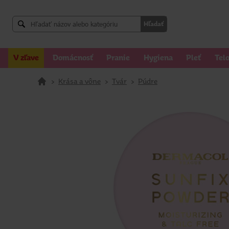
Hľadať
V zľave
Domácnosť
Pranie
Hygiena
Pleť
Tel
>
Krása a vône
>
Tvár
>
Púdre