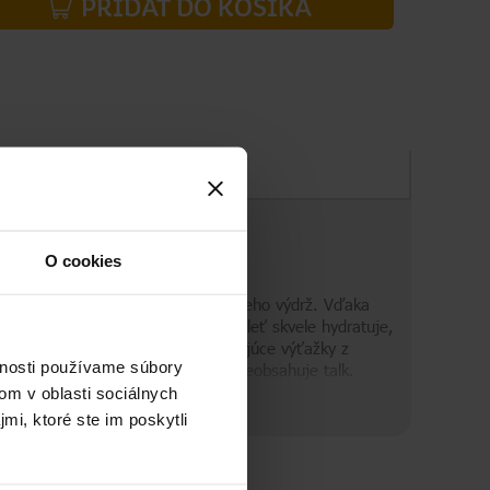
PRIDAŤ DO KOŠÍKA
Zloženie
O cookies
orne fixuje make-up a predlžuje jeho výdrž. Vďaka
percentom kyseliny hyalurónovej pleť skvele hydratuje,
dzený glow efekt. Obsahuje ošetrujúce výťažky z
vnosti používame súbory
ac ako 95 % prírodných zložiek. Neobsahuje talk.
om v oblasti sociálnych
mi, ktoré ste im poskytli
ov na svete vznikol v českom laboratóriu Dermacol. Už