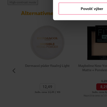
High-contrast mode
v šesťdesiatych rokoch ho používali hollywoodske hvi
Povoliť výber
svete. Dermacol je certifikovaný výrobca kozmetiky. N
Alternatívne produkty
Informácie o výrobcovi
DER
Dermacol púder fixačný Light
Maybeline New Yor
Matte + Poreles
9,
29
12,
49
8,
2
Jedn. cena 12,49 / KS
Jedn. cena 8
Najnižšia cena za 30 