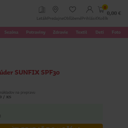
0
0,00
€
Leták
Predajne
Obľúbené
Prihlásiť
Košík
Sezóna
Potraviny
Zdravie
Textil 
Deti
Foto
púder SUNFIX SPF30
nákladov na prepravu
9 / KS
h