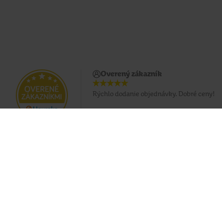
Overený zákazník
Rýchlo dodanie objednávky. Dobré ceny!
Doprava zadarmo pri nákupe od 49 €
Eshop
O nás
Doprava
Predajne