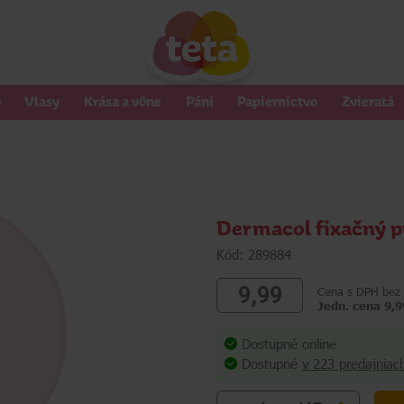
o
Vlasy
Krása a vône
Páni
Papierníctvo
Zvieratá
Dermacol fixačný 
Kód: 289884
9,99
Cena s DPH bez 
Jedn. cena 9,9
Dostupné online
Dostupné
v 223 predajniac