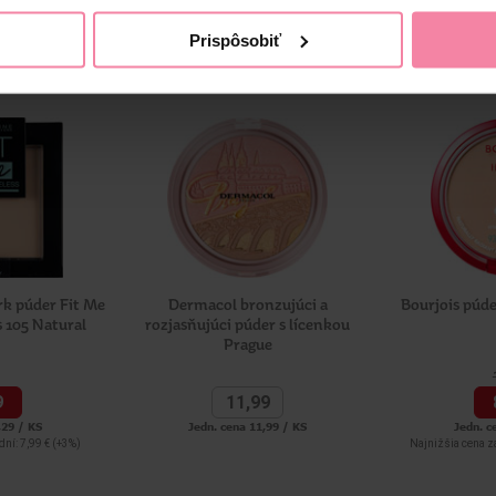
ezdy a Dermacol je aj po päťdesiatich rokoch synonymom pre dokonal
Prispôsobiť
aše výrobky spĺňajú prísne nároky na kvalitu spojenú s najnovšími p
k púder Fit Me
Dermacol bronzujúci a
Bourjois púde
s 105 Natural
rozjasňujúci púder s lícenkou
Prague
9
11,
99
,29 / KS
Jedn. cena 11,99 / KS
Jedn. c
dní: 7,99 €
(+3%)
Najnižšia cena z