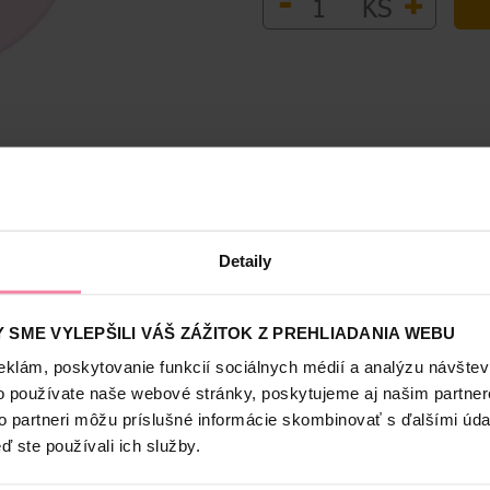
-
+
KS
Bezpečnosť a balenie
Detaily
 skvelým pomocníkom pri dokončení líčenia. Jemne tónuje pleť, výb
pred nežiadúcim vplyvom slnečného žiarenia. Sunfix púder s vysokým 
 SME VYLEPŠILI VÁŠ ZÁŽITOK Z PREHLIADANIA WEBU
 textúru a jeho zloženie nevysušuje pleť, naopak, dodáva jej priro
eklám, poskytovanie funkcií sociálnych médií a analýzu návšte
ku má upokojujúce účinky. Púder má vegánske zloženie a obsahuje vi
uje jednoduchú aplikáciu.
o používate naše webové stránky, poskytujeme aj našim partner
to partneri môžu príslušné informácie skombinovať s ďalšími údaj
ď ste používali ich služby.
aľuje pleť a stará sa o krásu žien. Jeden z prvých krycích make-up