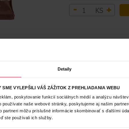
-
+
KS
Bezpečnosť a balenie
Detaily
m orechom bez lepku
 SME VYLEPŠILI VÁŠ ZÁŽITOK Z PREHLIADANIA WEBU
eklám, poskytovanie funkcií sociálnych médií a analýzu návšte
o používate naše webové stránky, poskytujeme aj našim partner
to partneri môžu príslušné informácie skombinovať s ďalšími údaj
ď ste používali ich služby.