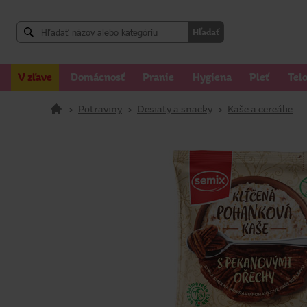
Hľadať
V zľave
Domácnosť
Pranie
Hygiena
Pleť
Tel
>
Potraviny
>
Desiaty a snacky
>
Kaše a cereálie