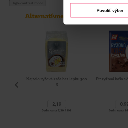
High-contrast mode
Povoliť výber
Alternatívne produkty
Najtelo ryžová kaša bez lepku 300
Fit ryžová kaša s
g
2,
19
0,
9
Jedn. cena 7,30 / KG
Jedn. cena 1