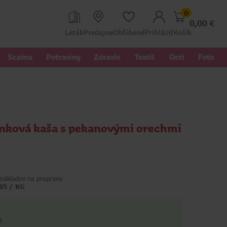
0
0,00
€
Leták
Predajne
Obľúbené
Prihlásiť
Košík
Sezóna
Potraviny
Zdravie
Textil 
Deti
Foto
nková kaša s pekanovými orechmi
nákladov na prepravu
,85 / KG
h