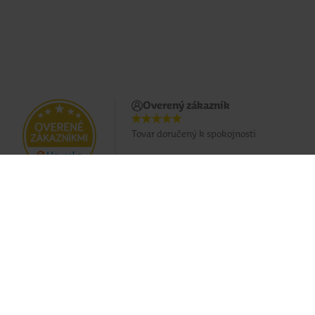
Overený zákazník
Tovar doručený k spokojnosti
Doprava zadarmo pri nákupe od 49 €
Eshop
O nás
Doprava
Predajne