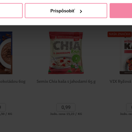
Prispôsobiť
NAŠA ZNAČKA
 čokoládou 60g
Semix Chia kaša s jahodami 65 g
VIX Ryžová 
9
0,
99
6,50 / KG
Jedn. cena 15,23 / KG
Jedn. ce