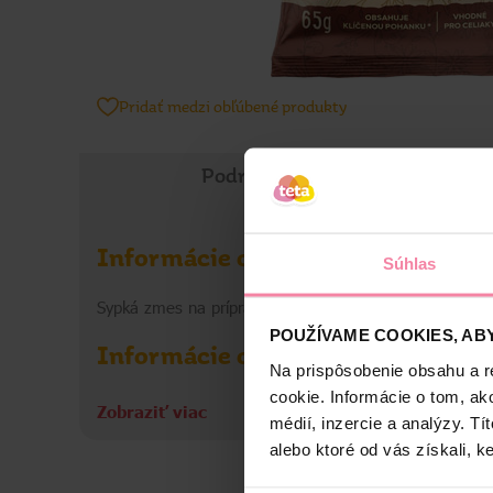
Pridať medzi obľúbené produkty
Podrobné informácie
Informácie o výrobku
Súhlas
Sypká zmes na prípravu pohánkovej kaše s pekanový
POUŽÍVAME COOKIES, ABY
Informácie o výrobcovi
Na prispôsobenie obsahu a r
cookie. Informácie o tom, ak
MaP
Zobraziť viac
médií, inzercie a analýzy. Tí
alebo ktoré od vás získali, ke