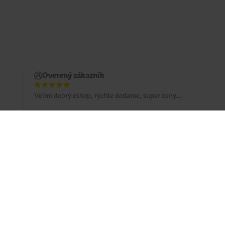
Overený zákazník
Veľmi dobrý eshop, rýchle dodanie, super ceny....
Prihlásiť sa na odber emailu
Sledujte nás
Facebook