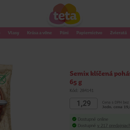
o
Vlasy
Krása a vône
Páni
Papierníctvo
Zvieratá
Semix klíčená pohá
65 g
Kód: 284141
1,29
Cena s DPH bez 
Jedn. cena 19
Dostupné online
Dostupné
v 217 predajniac