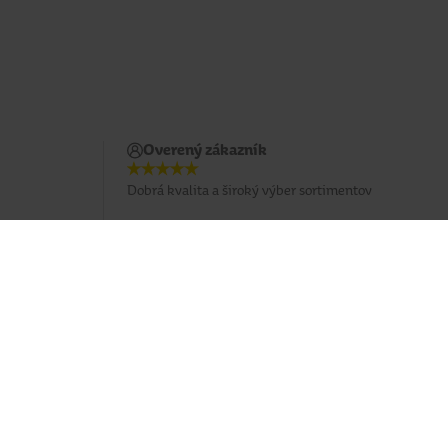
Overený zákazník
Dobrá kvalita a široký výber sortimentov
Potrebujete poradiť?
037 / 3 211 211