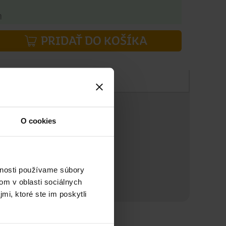
h
PRIDAŤ DO KOŠÍKA
Zloženie
O cookies
vnosti používame súbory
om v oblasti sociálnych
mi, ktoré ste im poskytli