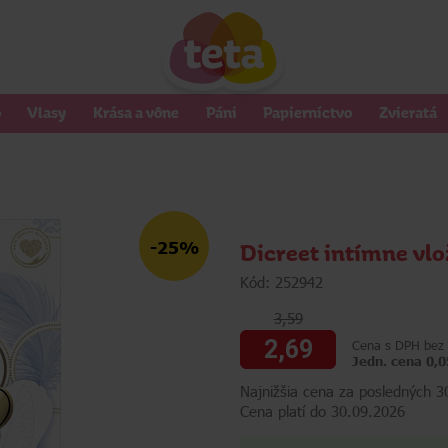
o
Vlasy
Krása a vône
Páni
Papierníctvo
Zvieratá
-25%
Dicreet intímne vlo
Kód: 252942
3,59
2,69
Cena s DPH bez 
Jedn. cena 0,0
Najnižšia cena za posledných 3
Cena platí do 30.09.2026