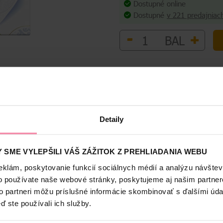
Dostupné online
Dostupné
v 221 predajniac
-
+
BAL
Bezpečnosť a balenie
Detaily
herne silná
 SME VYLEPŠILI VÁŠ ZÁŽITOK Z PREHLIADANIA WEBU
dherne
eklám, poskytovanie funkcií sociálnych médií a analýzu návšte
ieste vašej spodnej bielizne po celý deň
o používate naše webové stránky, poskytujeme aj našim partner
mnych partií prirodzene dýchať
to partneri môžu príslušné informácie skombinovať s ďalšími údaj
om nohavičiek
ď ste používali ich služby.