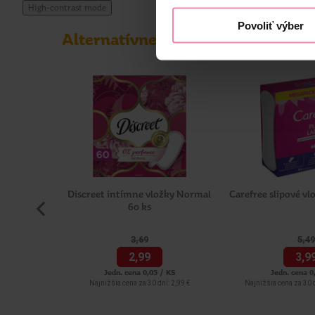
High-contrast mode
Povoliť výber
Alternatívne produkty
Discreet intímne vložky Normal
Carefree slipové vl
60 ks
3,
69
5,
49
2,
99
3,
9
Jedn. cena 0,05 / KS
Jedn. cena 0
Najnižšia cena za 30 dní: 2,99 €
Najnižšia cena za 30 d