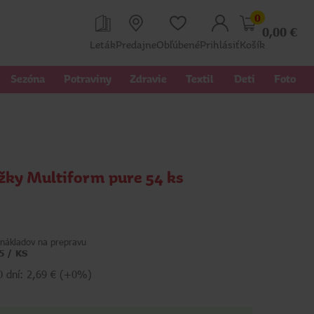
0
0,00
€
Leták
Predajne
Obľúbené
Prihlásiť
Košík
Sezóna
Potraviny
Zdravie
Textil 
Deti
Foto
žky Multiform pure 54 ks
nákladov na prepravu
5 / KS
0 dní: 2,69 € (+0%)