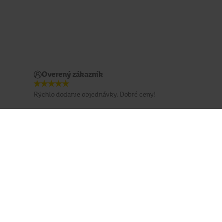
Overený zákazník
Rýchlo dodanie objednávky. Dobré ceny!
Prihlásiť sa na odber emailu
Sledujte nás
Facebook