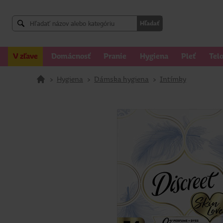
Hľadať
V zľave
Domácnosť
Pranie
Hygiena
Pleť
Tel
>
Hygiena
>
Dámska hygiena
>
Intímky