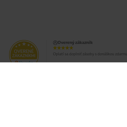
Overený zákazník
Oplatí sa doplniť zásoby s donáškou zdarma
Doprava zadarmo pri nákupe od 49 €
Eshop
O nás
Doprava
Predajne