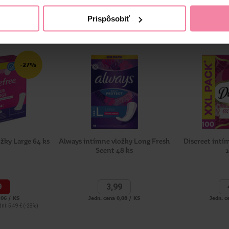
Prispôsobiť
-27%
ožky Large 64 ks
Always intímne vložky Long Fresh
Discreet intí
Scent 48 ks
1
9
3,
99
,06 / KS
Jedn. cena 0,08 / KS
Jedn. c
ní: 5,49 €
(-28%)