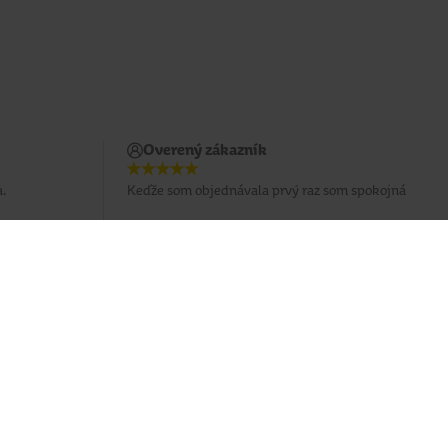
Overený zákazník
.
Keďže som objednávala prvý raz som spokojná
Potrebujete poradiť?
037 / 3 211 211