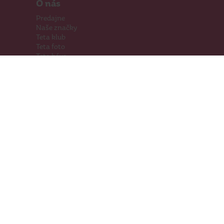
O nás
Predajne
Naše značky
Teta klub
Teta foto
Teta káva
Pomáhame
Kariéra
Kontakty
Hľadáme priestory
Darčeková karta
Súťaže
SodaStream
Sledujte nás
Facebook
Instagram
Youtube
TikTok
Prevádzkovateľ