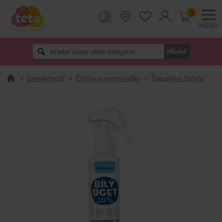
0
MENU
Hľadať
>
Domácnosť
>
Čistiace prostriedky
>
Špeciálne čističe