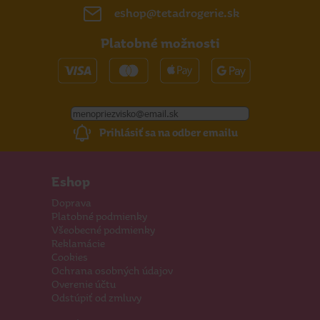
eshop@tetadrogerie.sk
Platobné možnosti
Prihlásiť sa na odber emailu
Eshop
Doprava
Platobné podmienky
Všeobecné podmienky
Reklamácie
Cookies
Ochrana osobných údajov
Overenie účtu
Odstúpiť od zmluvy