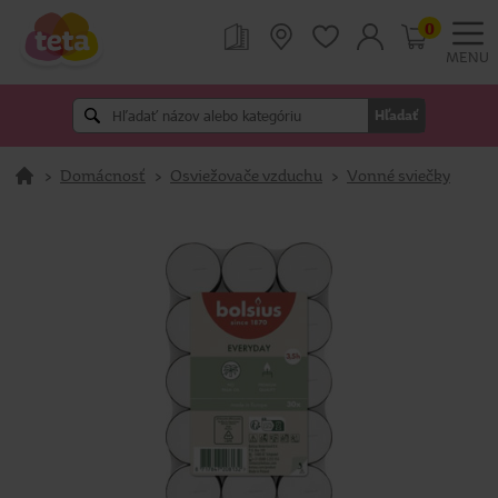
0
MENU
Hľadať
>
Domácnosť
>
Osviežovače vzduchu
>
Vonné sviečky