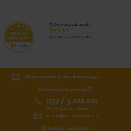
Overený zákazník
Spokojnosť s doručením
Doprava zadarmo pri nákupe od 49 €
Potrebujete poradiť?
037 / 3 211 211
Po - Pia: 8:00 - 16:00
eshop@tetadrogerie.sk
Platobné možnosti