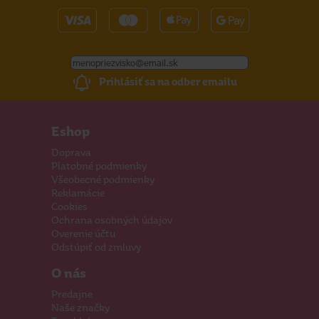
Prihlásiť sa na odber emailu
Eshop
Doprava
Platobné podmienky
Všeobecné podmienky
Reklamácie
Cookies
Ochrana osobných údajov
Overenie účtu
Odstúpiť od zmluvy
O nás
Predajne
Naše značky