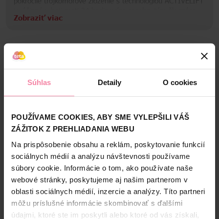
pokročilé trojkomorové zloženie s technológiou ACTIVELIFT
je účinné v boji proti 24-hodinovým zaschnutým škvrnám.
Zobraziť viac
Značka Finish je viazaná sľubom ochrany vodných zdrojov,
a preto pracujeme na minimalizácii ekologickej stopy, ktorú
zanechávajú naše produkty a ich balenie. Obal kapsúl je
biologicky rozložiteľný a 100 % rozpustný vo vode. V
porovnaní s Finish Power je chemická záťaž o 25 % nižšia.
Bezpečnosť a balenie
Celé balenie je recyklovateľné.
Súhlas
Detaily
O cookies
Zloženie
High-contrast mode
POUŽÍVAME COOKIES, ABY SME VYLEPŠILI VÁŠ
Alternatívne produkty
ZÁŽITOK Z PREHLIADANIA WEBU
Na prispôsobenie obsahu a reklám, poskytovanie funkcií
sociálnych médií a analýzu návštevnosti používame
NAŠA ZNAČKA
súbory cookie. Informácie o tom, ako používate naše
webové stránky, poskytujeme aj našim partnerom v
oblasti sociálnych médií, inzercie a analýzy. Títo partneri
môžu príslušné informácie skombinovať s ďalšími
údajmi, ktoré ste im poskytli alebo ktoré od vás získali,