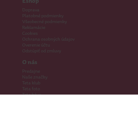
Eshop
Doprava
Platobné podmienky
Všeobecné podmienky
Reklamácie
Cookies
Ochrana osobných údajov
Overenie účtu
Odstúpiť od zmluvy
O nás
Predajne
Naše značky
Teta klub
Teta foto
Teta káva
Pomáhame
Kariéra
Kontakty
Hľadáme priestory
Darčeková karta
Súťaže
SodaStream