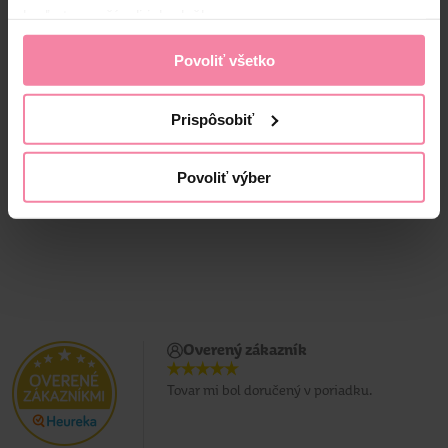
keď ste používali ich služby.
Tip Line kozmetické
Allnature Perkarbonát
tampóny 150 ks
sodný 1000 g
Povoliť všetko
4,
79
1,
59
3,
89
Prispôsobiť
Jedn. cena 0,01 / KS
Jedn. cena 3,89 / KG
Najnižšia cena za 30 dní: 3,89 €
Povoliť výber
Overený zákazník
Tovar mi bol doručený v poriadku.