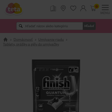
0
MENU
Hľadať
>
Domácnosť
>
Umývanie riadu
>
Tablety, prášky a gély do umývačky