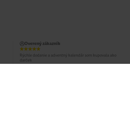
Overený zákazník
Rýchle dodanie a adventný kalendár som kupovala ako
darček
Prihlásiť sa na odber emailu
Sledujte nás
Facebook