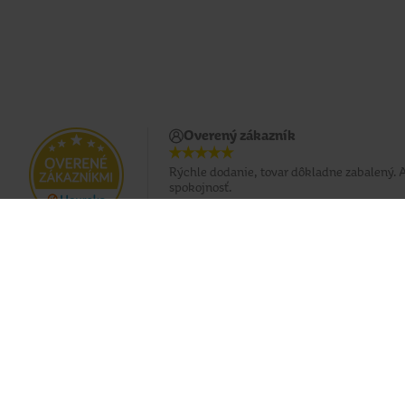
Overený zákazník
Rýchle dodanie, tovar dôkladne zabalený. 
spokojnosť.
Doprava zadarmo pri nákupe od 49 €
Eshop
O nás
Doprava
Predajne