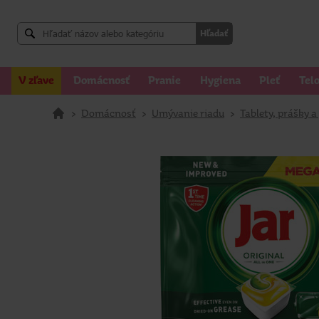
Hľadať
V zľave
Domácnosť
Pranie
Hygiena
Pleť
Tel
>
Domácnosť
>
Umývanie riadu
>
Tablety, prášky 