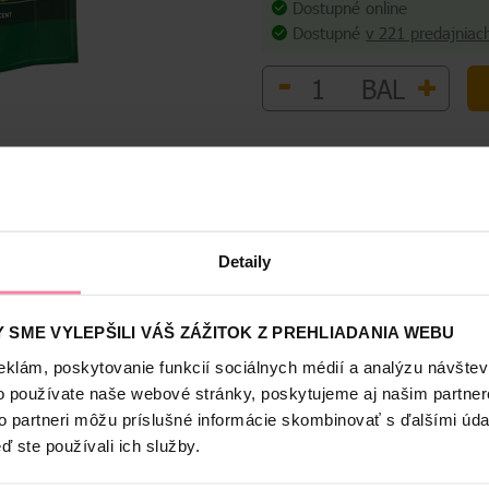
Dostupné online
Dostupné
v 221 predajniac
-
+
BAL
Bezpečnosť a balenie
Detaily
a hneď na prvýkrát, sú účinné aj pri zaschnutej mastnote a zanechajú
recúško sa rýchlo rozpustí a čistí hneď od začiatku programu. A tak ľ
 SME VYLEPŠILI VÁŠ ZÁŽITOK Z PREHLIADANIA WEBU
u.
eklám, poskytovanie funkcií sociálnych médií a analýzu návšte
o používate naše webové stránky, poskytujeme aj našim partner
to partneri môžu príslušné informácie skombinovať s ďalšími údaj
o sa môžete vždy spoľahnúť. Je neskutočne účinný voči mastnote, pe
ď ste používali ich služby.
 pre dosiahnutie dokonale čistého riadu po každom umytí. Bohaté skúsenosti s umývaním ria
 tekutú a práškovú formu prostriedku na umývanie riadu. Vďaka tomu