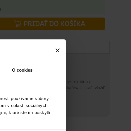
h
PRIDAŤ DO KOŠÍKA
Zloženie
O cookies
 váš riad žiarivo čistý. Jar kombinuje tekutinu a
ahko sa používajú! Nemusíte ich odbaľovať, stačí vložiť
vnosti používame súbory
om v oblasti sociálnych
mi, ktoré ste im poskytli
nivý a koncentrovaný, takže Váš riad bude zakaždým
du zúročujú
 si poradia aj s odolnou mastnotou či zaschnutými