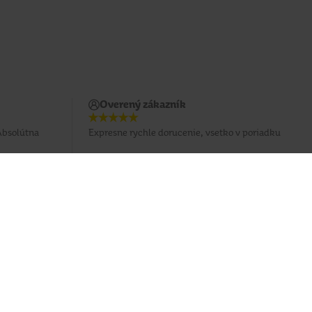
Overený zákazník
Absolútna
Expresne rychle dorucenie, vsetko v poriadku
Potrebujete poradiť?
037 / 3 211 211