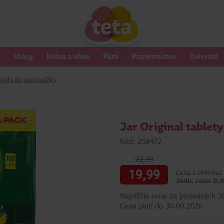
o
Vlasy
Krása a vône
Páni
Papierníctvo
Zvieratá
a gély do umývačky
Jar Original tablet
Kód: 258472
22,99
19,99
Cena s DPH bez 
Jedn. cena 0,2
Najnižšia cena za posledných 3
Cena platí do 30.09.2026