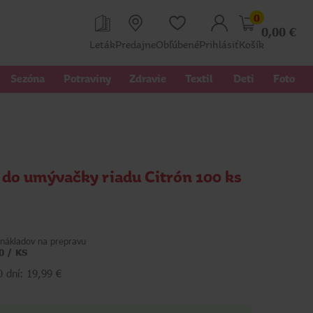
0
0,00
€
Leták
Predajne
Obľúbené
Prihlásiť
Košík
Sezóna
Potraviny
Zdravie
Textil 
Deti
Foto
y do umývačky riadu Citrón 100 ks
nákladov na prepravu
0 / KS
0 dní: 19,99 €