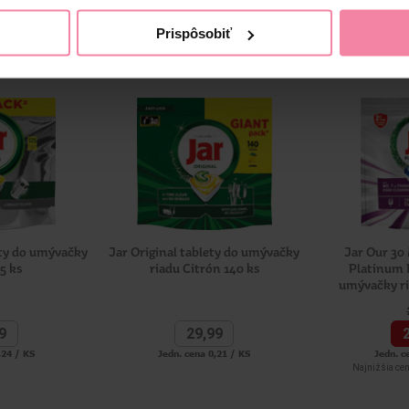
Prispôsobiť
ety do umývačky
Jar Original tablety do umývačky
Jar Our 30
5 ks
riadu Citrón 140 ks
Platinum P
umývačky ri
9
29,
99
,24 / KS
Jedn. cena 0,21 / KS
Jedn. c
Najnižšia cen