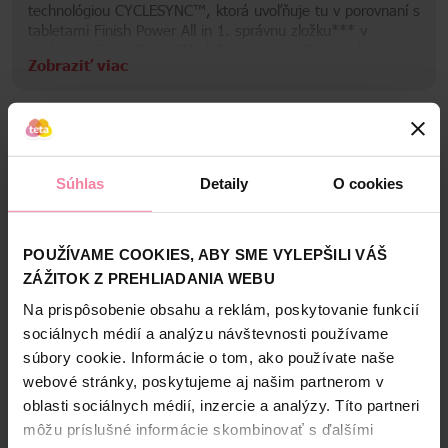
technológiou CYCLESYNC™, ktorá uvoľňuje tu v porovnaní s
tabletami Finish Power All in 1. správnu zložku*** v
správnom čase. Pokročilé zloženie si poradí aj s odolnými
Zobraziť viac
škvrnami bez potreby predumývania a poskytuje 4 činnosti
počas celého mycieho cyklu. Kapsuly chránia a ošetrujú
sklenený riad a príbory a udržiavajú ich lesk pri každom
umývaní. Náš revolučný výkon s o 15 % nižšou
hmotnosťou chemikálií v porovnaní s tabletami Finish
Bezpečnosť a balenie
Power All in 1.
Súhlas
Detaily
O cookies
Zloženie
High-contrast mode
POUŽÍVAME COOKIES, ABY SME VYLEPŠILI VÁŠ
ZÁŽITOK Z PREHLIADANIA WEBU
Alternatívne produkty
Na prispôsobenie obsahu a reklám, poskytovanie funkcií
sociálnych médií a analýzu návštevnosti používame
NAŠA ZNAČKA
NAŠA ZNAČKA
súbory cookie. Informácie o tom, ako používate naše
webové stránky, poskytujeme aj našim partnerom v
oblasti sociálnych médií, inzercie a analýzy. Títo partneri
môžu príslušné informácie skombinovať s ďalšími