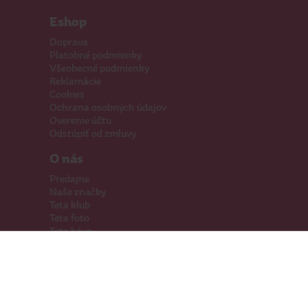
Eshop
Doprava
Platobné podmienky
Všeobecné podmienky
Reklamácie
Cookies
Ochrana osobných údajov
Overenie účtu
Odstúpiť od zmluvy
O nás
Predajne
Naše značky
Teta klub
Teta foto
Teta káva
Pomáhame
Kariéra
Kontakty
Hľadáme priestory
Darčeková karta