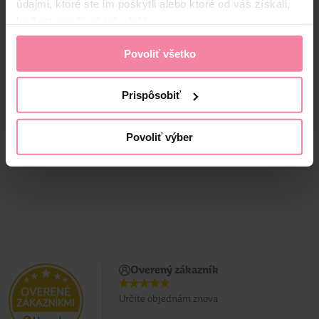
údajmi, ktoré ste im poskytli alebo ktoré od vás získali,
keď ste používali ich služby.
Tip Line kozmetické
Tip Line vatové tyčinky
Povoliť všetko
tampóny 150 ks
Bambus v sáčku 200 ks
Prispôsobiť
1,
59
1,
19
Jedn. cena 0,01 / KS
Jedn. cena 0,01 / KS
Povoliť výber
Overený zákazník
Určite objednám znova