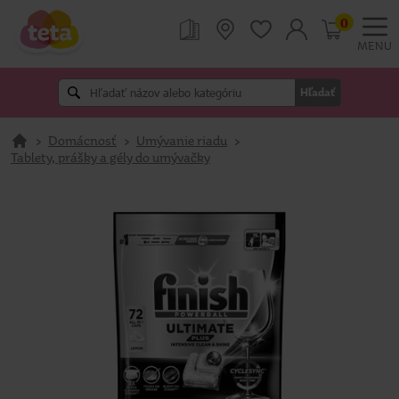
0
MENU
Hľadať
>
Domácnosť
>
Umývanie riadu
>
Tablety, prášky a gély do umývačky