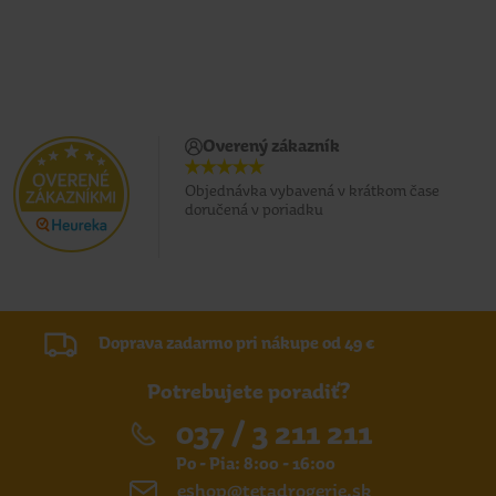
Overený zákazník
Objednávka vybavená v krátkom čase
doručená v poriadku
Doprava zadarmo pri nákupe od 49 €
Potrebujete poradiť?
037 / 3 211 211
Po - Pia: 8:00 - 16:00
eshop@tetadrogerie.sk