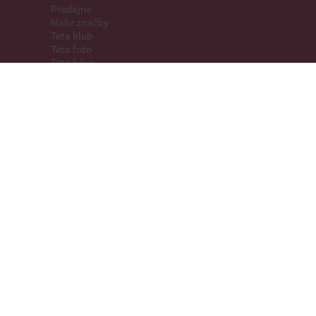
Predajne
Naše značky
Teta klub
Teta foto
Teta káva
Pomáhame
Kariéra
Kontakty
Hľadáme priestory
Darčeková karta
Súťaže
SodaStream
Sledujte nás
Facebook
Instagram
Youtube
TikTok
Prevádzkovateľ