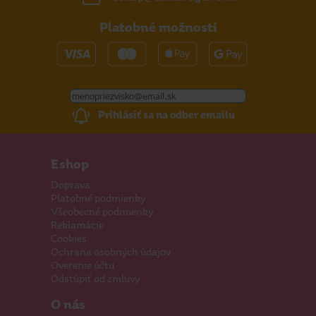
Platobné možnosti
Prihlásiť sa na odber emailu
Eshop
Doprava
Platobné podmienky
Všeobecné podmienky
Reklamácie
Cookies
Ochrana osobných údajov
Overenie účtu
Odstúpiť od zmluvy
O nás