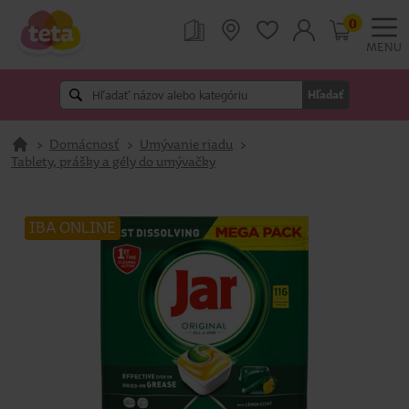
0
MENU
Hľadať
>
Domácnosť
>
Umývanie riadu
>
Tablety, prášky a gély do umývačky
IBA ONLINE