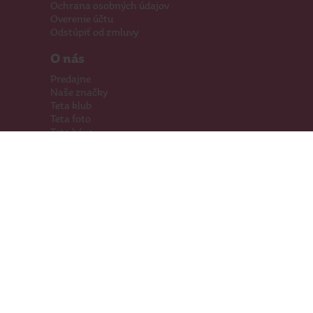
Ochrana osobných údajov
Overenie účtu
Odstúpiť od zmluvy
O nás
Predajne
Naše značky
Teta klub
Teta foto
Teta káva
Pomáhame
Kariéra
Kontakty
Hľadáme priestory
Darčeková karta
Súťaže
SodaStream
Sledujte nás
Facebook
Instagram
Youtube