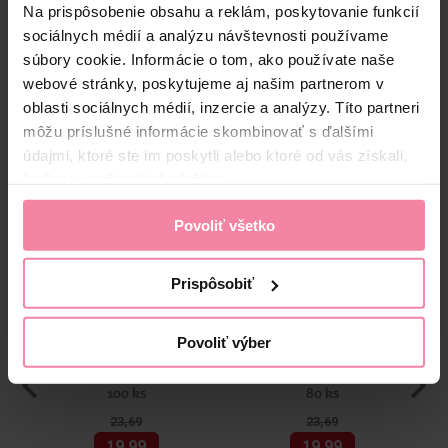
Bezpečnosť a balenie
Na prispôsobenie obsahu a reklám, poskytovanie funkcií
sociálnych médií a analýzu návštevnosti používame
Zloženie
súbory cookie. Informácie o tom, ako používate naše
webové stránky, poskytujeme aj našim partnerom v
High-contrast mode
oblasti sociálnych médií, inzercie a analýzy. Títo partneri
môžu príslušné informácie skombinovať s ďalšími
Alternatívne produkty
údajmi, ktoré ste im poskytli alebo ktoré od vás získali,
keď ste používali ich služby.
Povoliť všetko
Prispôsobiť
Povoliť výber
Finish Quantum All in 1
Finish Ultimate All in 1
kapsuly do umývačky riadu
kapsuly do umývačky riadu
100 ks
80 ks
23,
69
23,
69
19,
99
19,
99