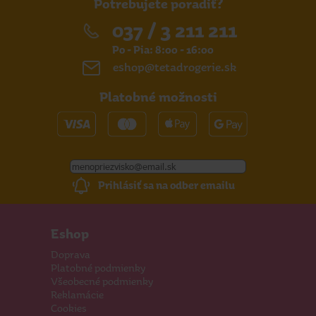
Potrebujete poradiť?
037 / 3 211 211
Po - Pia: 8:00 - 16:00
eshop@tetadrogerie.sk
Platobné možnosti
Prihlásiť sa na odber emailu
Eshop
Doprava
Platobné podmienky
Všeobecné podmienky
Reklamácie
Cookies