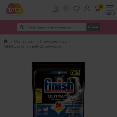
0
MENU
Hľadať
>
Domácnosť
>
Umývanie riadu
>
Tablety, prášky a gély do umývačky