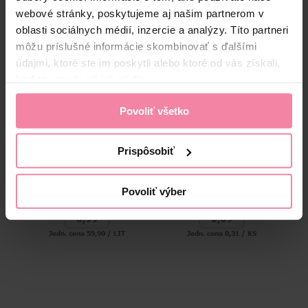
Alternatívne produkty
webové stránky, poskytujeme aj našim partnerom v
oblasti sociálnych médií, inzercie a analýzy. Títo partneri
môžu príslušné informácie skombinovať s ďalšími
údajmi, ktoré ste im poskytli alebo ktoré od vás získali,
keď ste používali ich služby.
Povoliť všetko
Prispôsobiť
Najtelo olej z čiernej rasce
Cemio Glycerin care čípky
100 ml
12 ks
Povoliť výber
5,
99
3,
69
Jedn. cena 59,90 / LIT
Jedn. cena 0,31 / KS