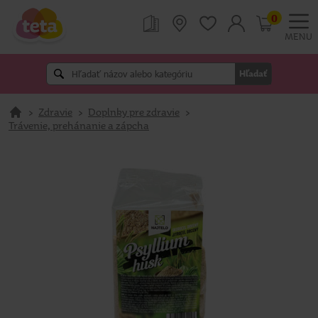
0
MENU
Hľadať
>
Zdravie
>
Doplnky pre zdravie
>
Trávenie, prehánanie a zápcha