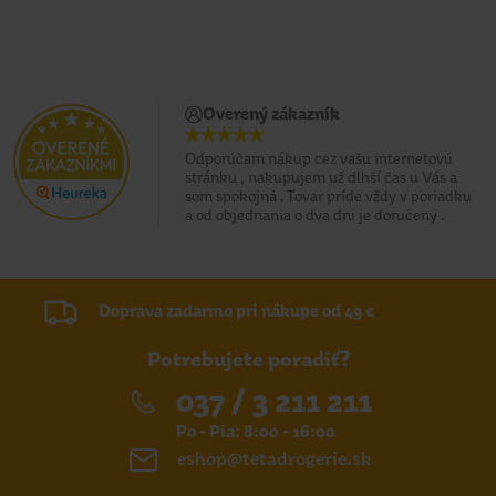
Overený zákazník
Odporúčam nákup cez vašu internetovú
stránku , nakupujem už dlhší čas u Vás a
som spokojná . Tovar príde vždy v poriadku
a od objednania o dva dni je doručený .
Doprava zadarmo pri nákupe od 49 €
Potrebujete poradiť?
037 / 3 211 211
Po - Pia: 8:00 - 16:00
eshop@tetadrogerie.sk