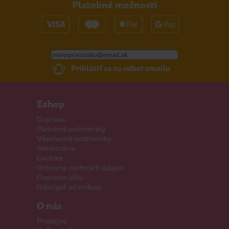
Platobné možnosti
Prihlásiť sa na odber emailu
Eshop
Doprava
Platobné podmienky
Všeobecné podmienky
Reklamácie
Cookies
Ochrana osobných údajov
Overenie účtu
Odstúpiť od zmluvy
O nás
Predajne