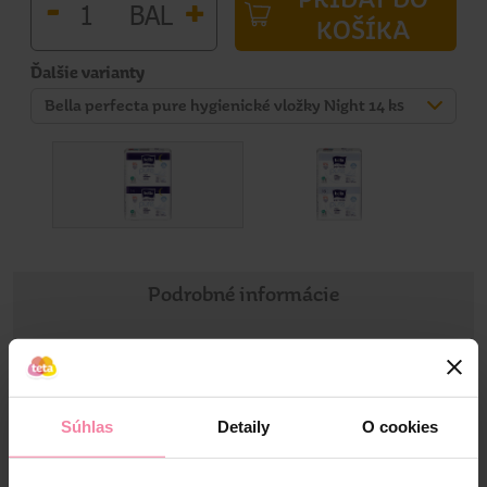
-
+
BAL
KOŠÍKA
Ďalšie varianty
Bella perfecta pure hygienické vložky Night 14 ks
Podrobné informácie
Informácie o výrobku
Bella Perfecta Pure Night sú ultratenké nočné vložky určené
Súhlas
Detaily
O cookies
pre účinnú ochranu počas spánku a maximálne pohodlie
citlivej pokožky. Ich predĺžený tvar sa lepšie prispôsobuje
nočným potrebám a pomáha zvyšiť ochranu aj pri ležaní.