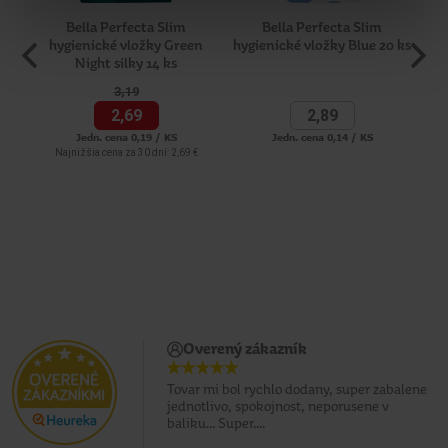
Bella Perfecta Slim
Bella Perfecta Slim
hygienické vložky Green
hygienické vložky Blue 20 ks
hy
Night silky 14 ks
3,
19
2,
69
2,
89
Jedn. cena 0,19 / KS
Jedn. cena 0,14 / KS
Najnižšia cena za 30 dní: 2,69 €
Overený zákazník
Tovar mi bol rychlo dodany, super zabalene
jednotlivo, spokojnost, neporusene v
baliku... Super....