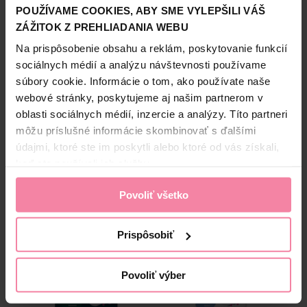
POUŽÍVAME COOKIES, ABY SME VYLEPŠILI VÁŠ
Napriek svojej vysokej účinnosti zostávajú vložky
Zobraziť viac
mimoriadne tenké s hrúbkou len 2 mm. Priedušnosť vložky
ZÁŽITOK Z PREHLIADANIA WEBU
a povrch z mimoriadne mäkkej netkanej textílie Extra Soft
Informácie o výrobcovi
Na prispôsobenie obsahu a reklám, poskytovanie funkcií
Cover chránia pokožku aj pred najmenším podráždením.
sociálnych médií a analýzu návštevnosti používame
Vyrobené bez použita chlóru, farbív a vôní vďaka čomu je
BLL
vyrobok vhodný pre citlivú, alergickú a atopickú pokožku.
súbory cookie. Informácie o tom, ako používate naše
Bezpečnosť a balenie
Bella Perfecta Pure Night kombinuje jemnosť s vysokou
webové stránky, poskytujeme aj našim partnerom v
savosťou čím zaisťuje pocit sviežosti a bezpečia počas
oblasti sociálnych médií, inzercie a analýzy. Títo partneri
Zloženie
celej noci. Výrobok má certifikáty OEKO-TEX, Vegan a
môžu príslušné informácie skombinovať s ďalšími
Atopic Friendly, čo potvrdzuje jeho šetrné zloženie a
High-contrast mode
údajmi, ktoré ste im poskytli alebo ktoré od vás získali,
vhodnosť pre potreby náročnej pokožky.
keď ste používali ich služby.
Alternatívne produkty
Povoliť všetko
Prispôsobiť
Povoliť výber