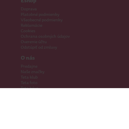
Eshop
Doprava
Platobné podmienky
Všeobecné podmienky
Reklamácie
Cookies
Ochrana osobných údajov
Overenie účtu
Odstúpiť od zmluvy
O nás
Predajne
Naše značky
Teta klub
Teta foto
Teta káva
Pomáhame
Kariéra
Kontakty
Hľadáme priestory
Darčeková karta
Súťaže
SodaStream