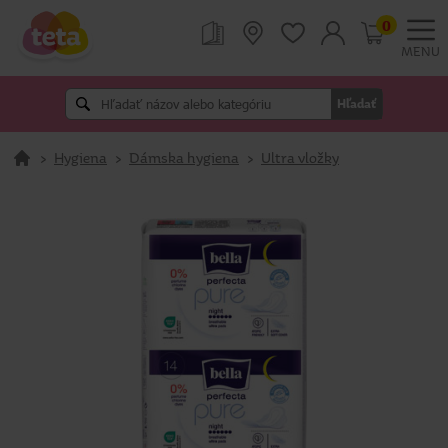
0
MENU
Hľadať
>
Hygiena
>
Dámska hygiena
>
Ultra vložky