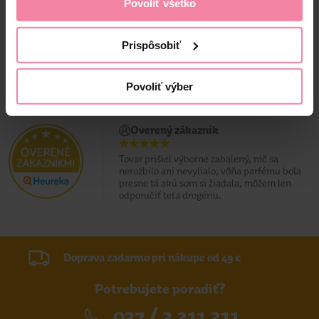
Povoliť všetko
Prispôsobiť
Povoliť výber
Overený zákazník
Tovar prišiel výborne zabalený, nič sa
nerozbilo ani nevylialo, vôňa parfému bola
presne tá akú som si žiadala, môžem len
odporučiť teta drogériu.
Doprava zadarmo pri nákupe od 49 €
Potrebujete poradiť?
037 / 3 211 211