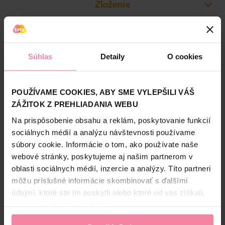
Zloženie
neobsahuje mikroplasty
High-contrast mode
Alternatívne produkty
Súhlas
Detaily
O cookies
POUŽÍVAME COOKIES, ABY SME VYLEPŠILI VÁŠ
ZÁŽITOK Z PREHLIADANIA WEBU
Na prispôsobenie obsahu a reklám, poskytovanie funkcií
sociálnych médií a analýzu návštevnosti používame
súbory cookie. Informácie o tom, ako používate naše
Frosch Ecological
ALEX čistič na všetky
webové stránky, poskytujeme aj našim partnerom v
univerzálny čistič levanduľa
povrchy Citrusové plody
D
oblasti sociálnych médií, inzercie a analýzy. Títo partneri
1000 ml
1000 ml
môžu príslušné informácie skombinovať s ďalšími
3,
59
údajmi, ktoré ste im poskytli alebo ktoré od vás získali,
2,
99
3,
39
keď ste používali ich služby.
Jedn. cena 2,99 / LIT
Jedn. cena 3,39 / LIT
Najnižšia cena za 30 dní: 2,99 €