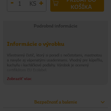
-
+
KS
KOŠÍKA
Podrobné informácie
Informácie o výrobku
Všestranný čistič, ktorý si poradí s nečistotami, mastnotou
a navyše aj vápenatými usadeninami. Vhodný pre kúpeľňu,
kuchyňu i kachličkové podlahy. Výrobok je ocenený
certifikátom EU Ecolabel.
Zobraziť viac
Vďaka receptúre obsahujúcej malinový ocot odstraňuje
univerzálny čistič usadeniny vodného kameňa, nečistoty,
Informácie o výrobcovi
škvrny od vody aj zvyšky mydla. Zaisťuje dlhotrvajúci lesk
bez šmúh a zanecháva príjemnú vôňu po čerstvých
KRO
malinách. Produkt je po použití úplne biologicky
Bezpečnosť a balenie
rozložiteľný. Fľaša je vyrobená zo 100 % recyklátu a po
použití je znovu recyklovateľná. Produkt je vegánsky a