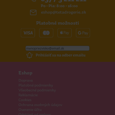
Po - Pia: 8:00 - 16:00
eshop@tetadrogerie.sk
Platobné možnosti
Prihlásiť sa na odber emailu
Eshop
Doprava
Platobné podmienky
Všeobecné podmienky
Reklamácie
Cookies
Ochrana osobných údajov
Overenie účtu
Odstúpiť od zmluvy