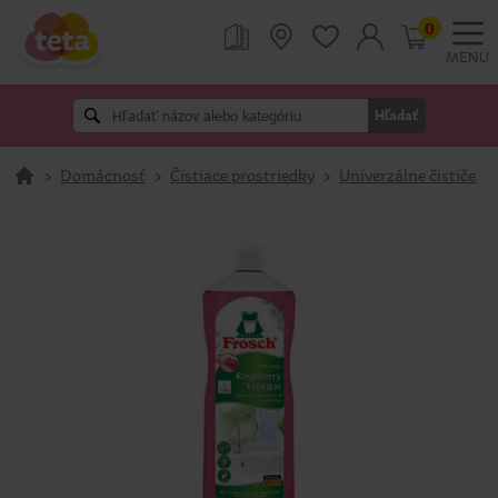
0
MENU
Hľadať
>
Domácnosť
>
Čistiace prostriedky
>
Univerzálne čističe