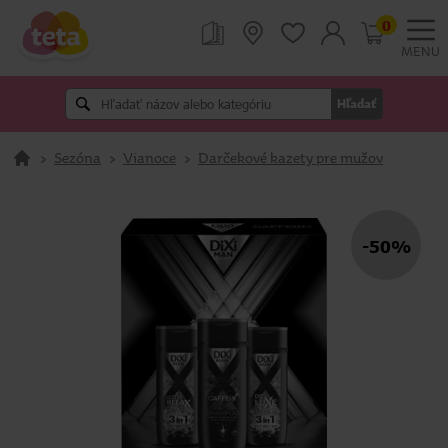
0
MENU
Hľadať
>
Sezóna
>
Vianoce
>
Darčekové kazety pre mužov
-50%