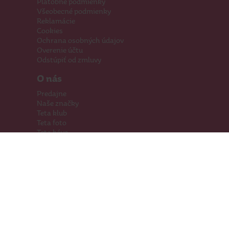
Platobné podmienky
Všeobecné podmienky
Reklamácie
Cookies
Ochrana osobných údajov
Overenie účtu
Odstúpiť od zmluvy
O nás
Predajne
Naše značky
Teta klub
Teta foto
Teta káva
Pomáhame
Kariéra
Kontakty
Hľadáme priestory
Darčeková karta
Súťaže
SodaStream
Sledujte nás