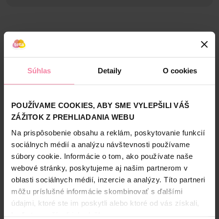
Bezpečnosť a balenie
Zloženie
Súhlas
Detaily
O cookies
High-contrast mode
Alternatívne produkty
POUŽÍVAME COOKIES, ABY SME VYLEPŠILI VÁŠ
ZÁŽITOK Z PREHLIADANIA WEBU
Na prispôsobenie obsahu a reklám, poskytovanie funkcií
NAŠA ZNAČKA
NAŠA ZNAČKA
sociálnych médií a analýzu návštevnosti používame
súbory cookie. Informácie o tom, ako používate naše
webové stránky, poskytujeme aj našim partnerom v
oblasti sociálnych médií, inzercie a analýzy. Títo partneri
môžu príslušné informácie skombinovať s ďalšími
údajmi, ktoré ste im poskytli alebo ktoré od vás získali,
Tip Line kozmetické
Tip Line vatové tyčinky
keď ste používali ich služby.
tampóny 150 ks
Bambus v sáčku 200 ks