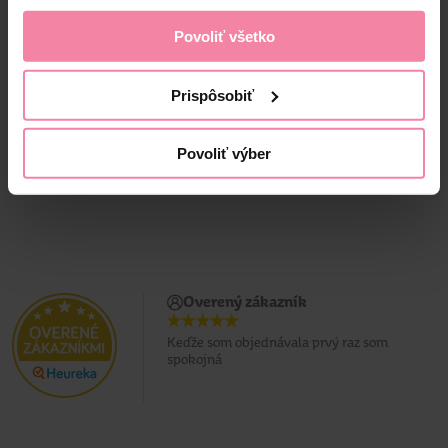
Povoliť všetko
1,
59
1,
19
Jedn. cena 0,01 / KS
Jedn. cena 0,01 / KS
Prispôsobiť
Povoliť výber
Overený zákazník
Keďže som objednávala prvý raz som
spokojná