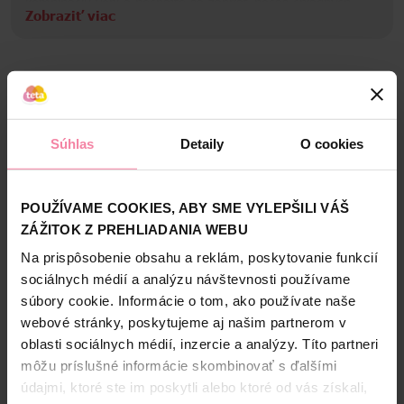
kombináciu vôní a nechajte sa zahriať počas chladných
Zobraziť viac
večerov.
Informácie o značke
Glade® zahaľuje domácnosti do jemného závoja
magických vôní, ktoré v podobe osviežovačov vzduchu a
Bezpečnosť a balenie
vonných sviečok prináša už od roku 1956. Všetky vône
obsahujú esenciálne oleje, ktoré navodia láskyplnú a
Zloženie
Súhlas
Detaily
O cookies
uvoľnenú atmosféru. Nie sú to len osviežovače vzduchu či
sviečky v nádhernom balení, Glade® vyrába emócie
High-contrast mode
prezlečené za vône. Stačí totiž len jeden nádych a váš
Informácie o výrobcovi
domov sa premení na oázu pokoja a pohody. Nebráňte sa
POUŽÍVAME COOKIES, ABY SME VYLEPŠILI VÁŠ
Alternatívne produkty
a jednoducho podľahnite vôňam Glade®.
ZÁŽITOK Z PREHLIADANIA WEBU
SC
Na prispôsobenie obsahu a reklám, poskytovanie funkcií
NAŠA ZNAČKA
NAŠA ZNAČKA
sociálnych médií a analýzu návštevnosti používame
súbory cookie. Informácie o tom, ako používate naše
webové stránky, poskytujeme aj našim partnerom v
oblasti sociálnych médií, inzercie a analýzy. Títo partneri
môžu príslušné informácie skombinovať s ďalšími
údajmi, ktoré ste im poskytli alebo ktoré od vás získali,