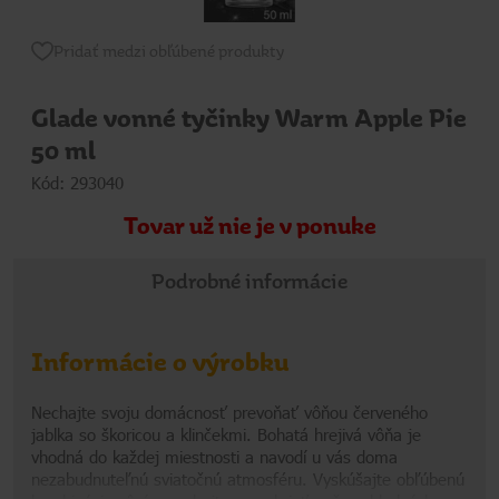
Pridať medzi obľúbené produkty
Glade vonné tyčinky Warm Apple Pie
50 ml
Kód: 293040
Tovar už nie je v ponuke
Podrobné informácie
Informácie o výrobku
Nechajte svoju domácnosť prevoňať vôňou červeného
jablka so škoricou a klinčekmi. Bohatá hrejivá vôňa je
vhodná do každej miestnosti a navodí u vás doma
nezabudnuteľnú sviatočnú atmosféru. Vyskúšajte obľúbenú