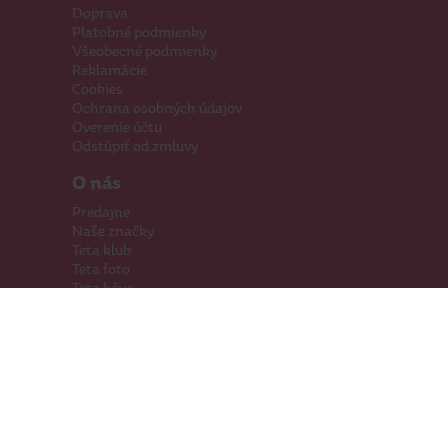
Doprava
Platobné podmienky
Všeobecné podmienky
Reklamácie
Cookies
Ochrana osobných údajov
Overenie účtu
Odstúpiť od zmluvy
O nás
Predajne
Naše značky
Teta klub
Teta foto
Teta káva
Pomáhame
Kariéra
Kontakty
Hľadáme priestory
Darčeková karta
Súťaže
SodaStream