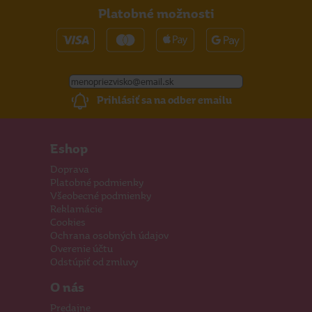
Platobné možnosti
Prihlásiť sa na odber emailu
Eshop
Doprava
Platobné podmienky
Všeobecné podmienky
Reklamácie
Cookies
Ochrana osobných údajov
Overenie účtu
Odstúpiť od zmluvy
O nás
Predajne