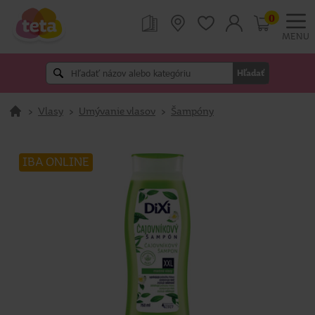
0
MENU
Hľadať
>
Vlasy
>
Umývanie vlasov
>
Šampóny
IBA ONLINE