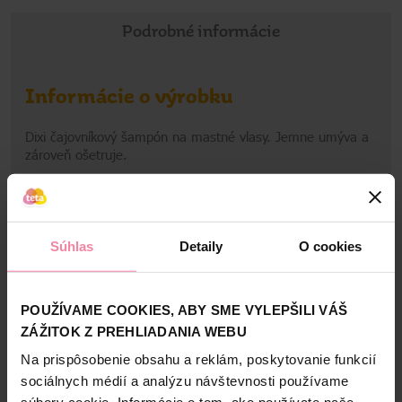
Podrobné informácie
Informácie o výrobku
Dixi čajovníkový šampón na mastné vlasy. Jemne umýva a
zároveň ošetruje.
Informácie o výrobcovi
Zobraziť viac
HRD
Súhlas
Detaily
O cookies
Bezpečnosť a balenie
POUŽÍVAME COOKIES, ABY SME VYLEPŠILI VÁŠ
ZÁŽITOK Z PREHLIADANIA WEBU
Zloženie
Na prispôsobenie obsahu a reklám, poskytovanie funkcií
High-contrast mode
sociálnych médií a analýzu návštevnosti používame