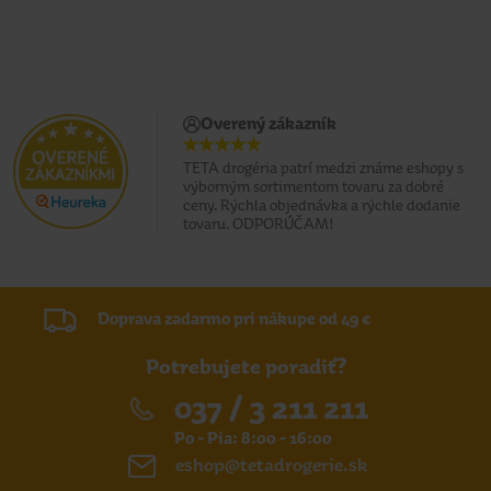
Overený zákazník
TETA drogéria patrí medzi známe eshopy s
výborným sortimentom tovaru za dobré
ceny. Rýchla objednávka a rýchle dodanie
tovaru. ODPORÚČAM!
Doprava zadarmo pri nákupe od 49 €
Potrebujete poradiť?
037 / 3 211 211
Po - Pia: 8:00 - 16:00
eshop@tetadrogerie.sk