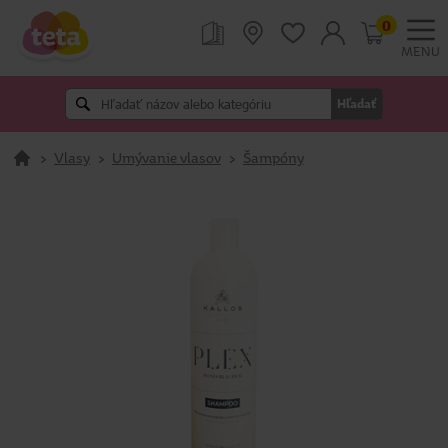
0
MENU
Hľadať
>
Vlasy
>
Umývanie vlasov
>
Šampóny