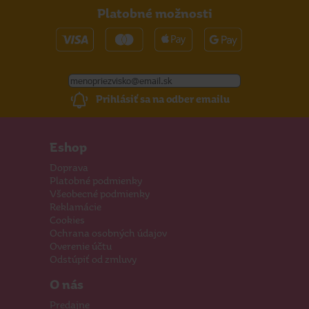
Platobné možnosti
Prihlásiť sa na odber emailu
Eshop
Doprava
Platobné podmienky
Všeobecné podmienky
Reklamácie
Cookies
Ochrana osobných údajov
Overenie účtu
Odstúpiť od zmluvy
O nás
Predajne