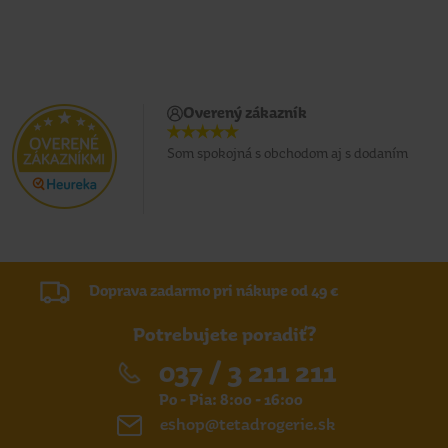
Overený zákazník
Som spokojná s obchodom aj s dodaním
Doprava zadarmo pri nákupe od 49 €
Potrebujete poradiť?
037 / 3 211 211
Po - Pia: 8:00 - 16:00
eshop@tetadrogerie.sk