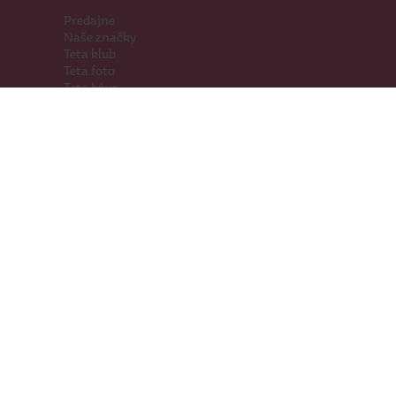
Predajne
Naše značky
Teta klub
Teta foto
Teta káva
Pomáhame
Kariéra
Kontakty
Hľadáme priestory
Darčeková karta
Súťaže
SodaStream
Sledujte nás
Facebook
Instagram
Youtube
TikTok
Prevádzkovateľ