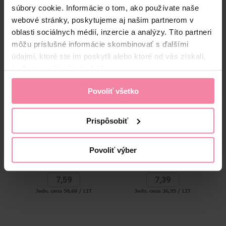
High-contrast mode
súbory cookie. Informácie o tom, ako používate naše
webové stránky, poskytujeme aj našim partnerom v
Alternatívne produkty
oblasti sociálnych médií, inzercie a analýzy. Títo partneri
môžu príslušné informácie skombinovať s ďalšími
údajmi, ktoré ste im poskytli alebo ktoré od vás získali,
keď ste používali ich služby.
Povoliť všetko
Prispôsobiť
Taft x Gliss Heat Protection
Syoss sprej Keratin Heat
spray 150 ml
Protection 200 ml
Povoliť výber
E
7,
59
7,
39
Jedn. cena 50,60 / LIT
Jedn. cena 36,95 / LIT