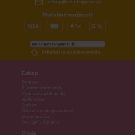
eshop@tetadrogerie.sk
Platobné možnosti
Prihlásiť sa na odber emailu
Eshop
Doprava
Platobné podmienky
Všeobecné podmienky
Reklamácie
Cookies
Ochrana osobných údajov
Overenie účtu
Odstúpiť od zmluvy
O nás