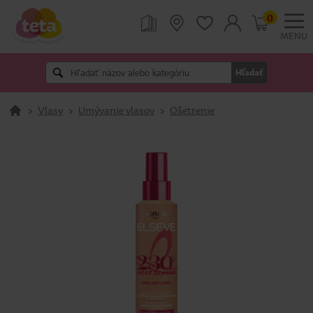
0
MENU
Hľadať
>
Vlasy
>
Umývanie vlasov
>
Ošetrenie