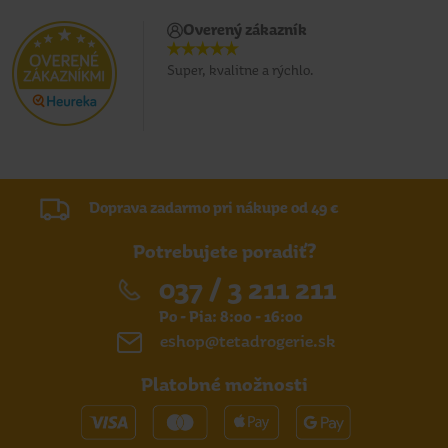
Overený zákazník
Super, kvalitne a rýchlo.
Doprava zadarmo pri nákupe od 49 €
Potrebujete poradiť?
037 / 3 211 211
Po - Pia: 8:00 - 16:00
eshop@tetadrogerie.sk
Platobné možnosti