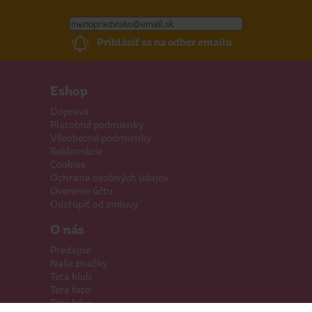
Prihlásiť sa na odber emailu
Eshop
Doprava
Platobné podmienky
Všeobecné podmienky
Reklamácie
Cookies
Ochrana osobných údajov
Overenie účtu
Odstúpiť od zmluvy
O nás
Predajne
Naše značky
Teta klub
Teta foto
Teta káva