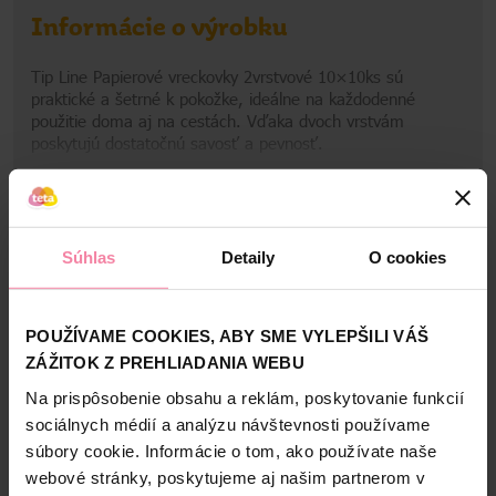
Informácie o výrobku
Tip Line Papierové vreckovky 2vrstvové 10×10ks sú
praktické a šetrné k pokožke, ideálne na každodenné
použitie doma aj na cestách. Vďaka dvoch vrstvám
poskytujú dostatočnú savosť a pevnosť.
Zobraziť viac
• 2-vrstvové papierové vreckovky pre spoľahlivú savosť a
pevnosť.
Informácie o výrobcovi
• Jemné a šetrné k pokožke.
• Balenie 10×10ks vhodné pre domácnosť aj cestovanie.
Súhlas
Detaily
O cookies
SOL
Bezpečnosť a balenie
Zloženie
POUŽÍVAME COOKIES, ABY SME VYLEPŠILI VÁŠ
ZÁŽITOK Z PREHLIADANIA WEBU
High-contrast mode
Na prispôsobenie obsahu a reklám, poskytovanie funkcií
Alternatívne produkty
sociálnych médií a analýzu návštevnosti používame
súbory cookie. Informácie o tom, ako používate naše
webové stránky, poskytujeme aj našim partnerom v
NAŠA ZNAČKA
NAŠA ZNAČKA