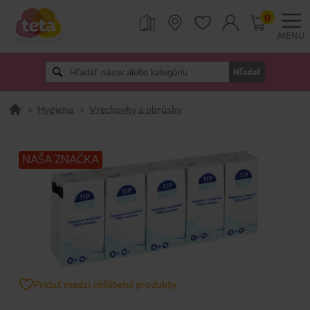
0
MENU
Hľadať
>
Hygiena
>
Vreckovky a obrúsky
NAŠA ZNAČKA
Pridať medzi obľúbené produkty