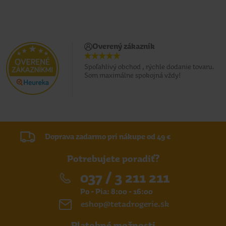
Overený zákazník
Spoľahlivý obchod , rýchle dodanie tovaru.
Som maximálne spokojná vždy!
Doprava zadarmo pri nákupe od 49 €
Potrebujete poradiť?
037 / 3 211 211
Po - Pia: 8:00 - 16:00
eshop@tetadrogerie.sk
Platobné možnosti