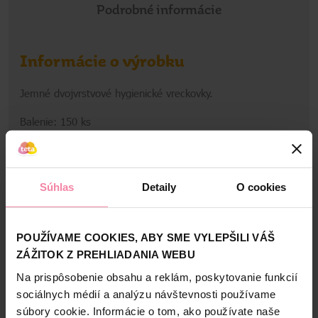
Podrobné informácie
Informácie o výrobku
Jemné dvojvrstvové hygienické vreckovky.
Balenie: 150 ks
Informácie o výrobcovi
Zobraziť viac
BLL
Súhlas
Detaily
O cookies
Bezpečnosť a balenie
POUŽÍVAME COOKIES, ABY SME VYLEPŠILI VÁŠ
ZÁŽITOK Z PREHLIADANIA WEBU
Zloženie
Na prispôsobenie obsahu a reklám, poskytovanie funkcií
High-contrast mode
sociálnych médií a analýzu návštevnosti používame
súbory cookie. Informácie o tom, ako používate naše
Alternatívne produkty