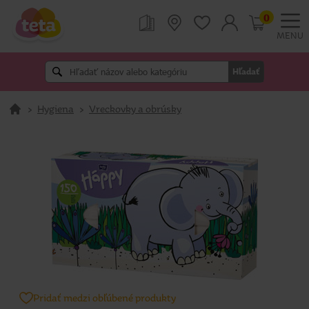
0
MENU
Hľadať
>
Hygiena
>
Vreckovky a obrúsky
Pridať medzi obľúbené produkty