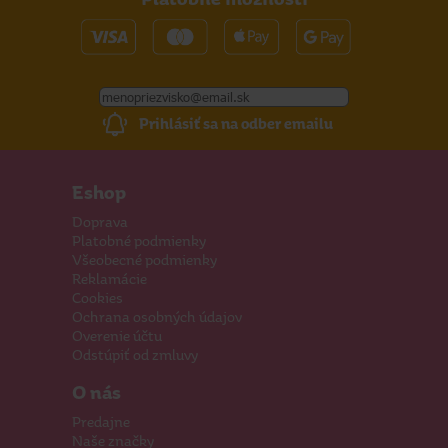
Prihlásiť sa na odber emailu
Eshop
Doprava
Platobné podmienky
Všeobecné podmienky
Reklamácie
Cookies
Ochrana osobných údajov
Overenie účtu
Odstúpiť od zmluvy
O nás
Predajne
Naše značky