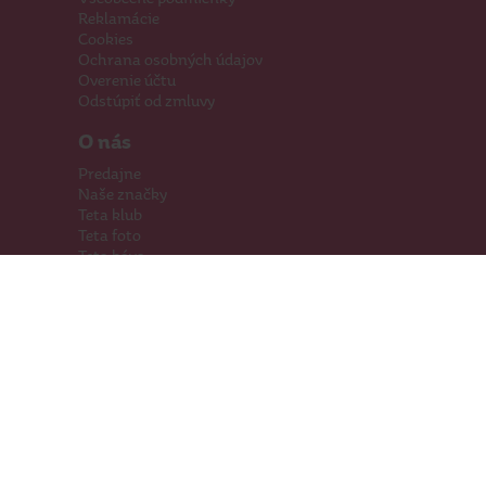
Reklamácie
Cookies
Ochrana osobných údajov
Overenie účtu
Odstúpiť od zmluvy
O nás
Predajne
Naše značky
Teta klub
Teta foto
Teta káva
Pomáhame
Kariéra
Kontakty
Hľadáme priestory
Darčeková karta
Súťaže
SodaStream
Sledujte nás
Facebook