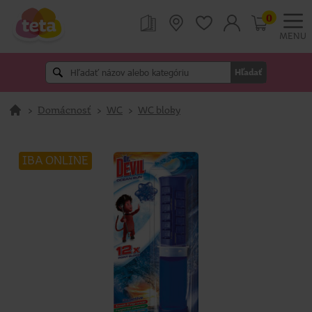
0
MENU
Hľadať
>
Domácnosť
>
WC
>
WC bloky
IBA ONLINE