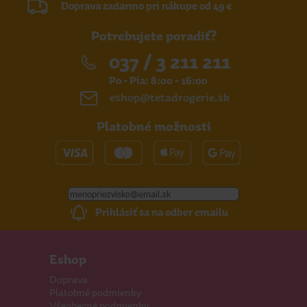
Doprava zadarmo pri nákupe od 49 €
Potrebujete poradiť?
037 / 3 211 211
Po - Pia: 8:00 - 16:00
eshop@tetadrogerie.sk
Platobné možnosti
Prihlásiť sa na odber emailu
Eshop
Doprava
Platobné podmienky
Všeobecné podmienky