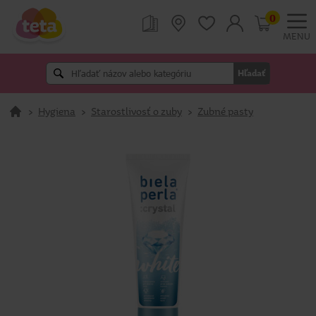
0
MENU
Hľadať
>
Hygiena
>
Starostlivosť o zuby
>
Zubné pasty