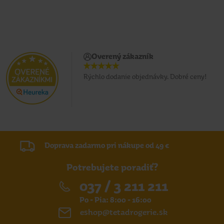
Overený zákazník
Rýchlo dodanie objednávky. Dobré ceny!
Doprava zadarmo pri nákupe od 49 €
Potrebujete poradiť?
037 / 3 211 211
Po - Pia: 8:00 - 16:00
eshop@tetadrogerie.sk