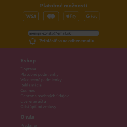
Platobné možnosti
Prihlásiť sa na odber emailu
Eshop
Doprava
Platobné podmienky
Všeobecné podmienky
Reklamácie
Cookies
Ochrana osobných údajov
Overenie účtu
Odstúpiť od zmluvy
O nás
Predajne