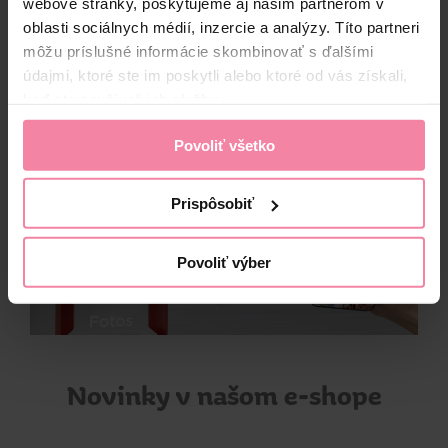
webové stránky, poskytujeme aj našim partnerom v
oblasti sociálnych médií, inzercie a analýzy. Títo partneri
môžu príslušné informácie skombinovať s ďalšími
údajmi, ktoré ste im poskytli alebo ktoré od vás získali,
keď ste používali ich služby.
Povoliť všetko
Prispôsobiť
Povoliť výber
Novinky v našom e-shope