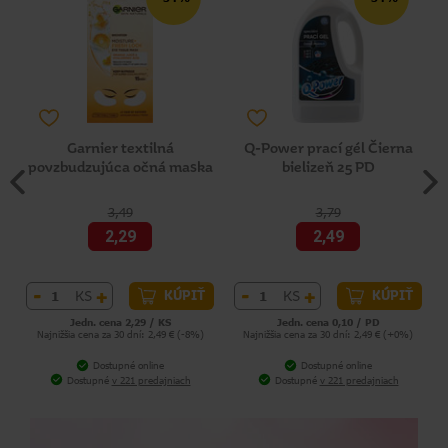
Garnier textilná
Q-Power prací gél Čierna
povzbudzujúca očná maska
bielizeň 25 PD
3,49
3,79
2,29
2,49
-
+
-
+
KS
KS
KÚPIŤ
KÚPIŤ
Jedn. cena 2,29 / KS
Jedn. cena 0,10 / PD
Najnižšia cena za 30 dní: 2,49 € (-8%)
Najnižšia cena za 30 dní: 2,49 € (+0%)
Dostupné online
Dostupné online
Dostupné
v 221 predajniach
Dostupné
v 221 predajniach