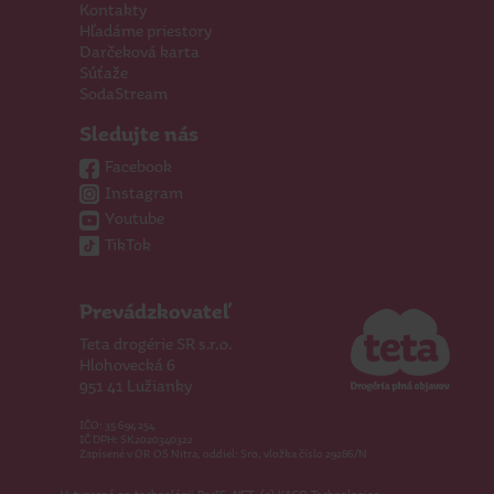
Kontakty
Hľadáme priestory
Darčeková karta
Súťaže
SodaStream
Sledujte nás
Facebook
Instagram
Youtube
TikTok
Prevádzkovateľ
Teta drogérie SR s.r.o.
Hlohovecká 6
951 41 Lužianky
IČO: 35 694 254
IČ DPH: SK2020340322
Zapísené v OR OS Nitra, oddiel: Sro, vložka číslo 29286/N