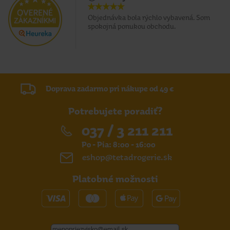
Objednávka bola rýchlo vybavená. Som
spokojná ponukou obchodu.
Doprava zadarmo pri nákupe od 49 €
Potrebujete poradiť?
037 / 3 211 211
Po - Pia: 8:00 - 16:00
eshop@tetadrogerie.sk
Platobné možnosti