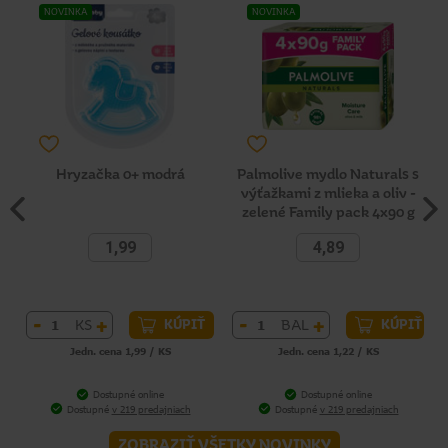
NOVINKA
NOVINKA
Hryzačka 0+ modrá
Palmolive mydlo Naturals s
výťažkami z mlieka a oliv -
zelené Family pack 4x90 g
1,99
4,89
-
+
-
+
KS
BAL
KÚPIŤ
KÚPIŤ
Jedn. cena 1,99 / KS
Jedn. cena 1,22 / KS
Dostupné online
Dostupné online
Dostupné
v 219 predajniach
Dostupné
v 219 predajniach
ZOBRAZIŤ VŠETKY NOVINKY