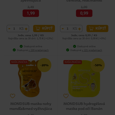
zpevňujúca
čerešňa, Niacínamid
3,49
1,99
1,99
0,99
-
+
-
+
KS
KS
KÚPIŤ
KÚPIŤ
Jedn. cena 1,99 / KS
Jedn. cena 0,99 / KS
Najnižšia cena za 30 dní: 1,75 € (+13%)
Najnižšia cena za 30 dní: 0,99 € (+0%)
Dostupné online
Dostupné online
Dostupné
v 220 predajniach
Dostupné
v 221 predajniach
NAŠA ZNAČKA
NAŠA ZNAČKA
-20%
-50%
MONDSUB maska nohy
MONDSUB hydrogélová
mandľa&med vyživujúca
maska pod oči Banán