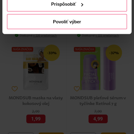
Prispôsobiť
-
+
-
+
KS
KS
KÚPIŤ
KÚPIŤ
Jedn. cena 1,99 / KS
Jedn. cena 1,99 / KS
Povoliť výber
Najnižšia cena za 30 dní: 1,50 € (+32%)
Najnižšia cena za 30 dní: 1,50 € (+32%)
Dostupné online
Dostupné online
Dostupné
v 220 predajniach
Dostupné
v 221 predajniach
NAŠA ZNAČKA
NAŠA ZNAČKA
-33%
-37%
MONDSUB maska na vlasy
MONDSUB pleťové sérum v
kokosový olej
tyčinke Retinol 7 g
2,99
7,99
1,99
4,99