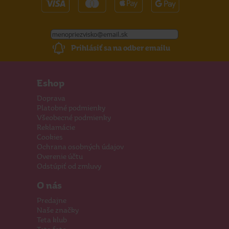
Prihlásiť sa na odber emailu
Eshop
Doprava
Platobné podmienky
Všeobecné podmienky
Reklamácie
Cookies
Ochrana osobných údajov
Overenie účtu
Odstúpiť od zmluvy
O nás
Predajne
Naše značky
Teta klub