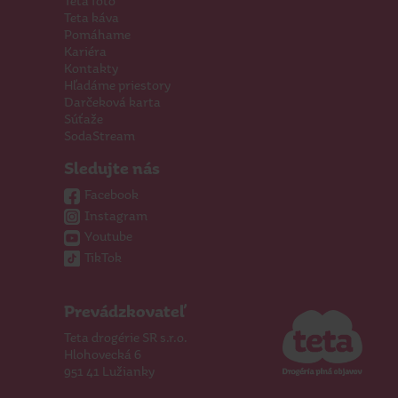
Teta foto
Teta káva
Pomáhame
Kariéra
Kontakty
Hľadáme priestory
Darčeková karta
Súťaže
SodaStream
Sledujte nás
Facebook
Instagram
Youtube
TikTok
Prevádzkovateľ
Teta drogérie SR s.r.o.
Hlohovecká 6
951 41 Lužianky