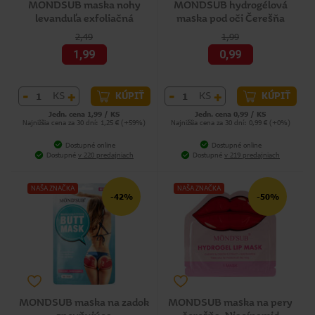
MONDSUB maska nohy
MONDSUB hydrogélová
levanduľa exfoliačná
maska pod oči Čerešňa
2,49
1,99
1,99
0,99
-
+
-
+
KS
KS
KÚPIŤ
KÚPIŤ
Jedn. cena 1,99 / KS
Jedn. cena 0,99 / KS
Najnižšia cena za 30 dní: 1,25 € (+59%)
Najnižšia cena za 30 dní: 0,99 € (+0%)
Dostupné online
Dostupné online
Dostupné
v 220 predajniach
Dostupné
v 219 predajniach
NAŠA ZNAČKA
NAŠA ZNAČKA
-42%
-50%
MONDSUB maska na zadok
MONDSUB maska na pery