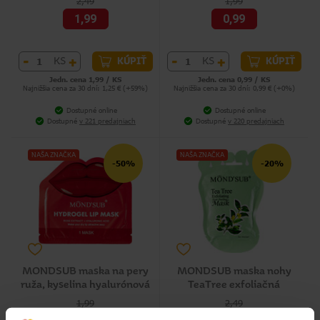
2,49
1,99
1,99
0,99
-
+
-
+
KS
KS
KÚPIŤ
KÚPIŤ
Jedn. cena 1,99 / KS
Jedn. cena 0,99 / KS
Najnižšia cena za 30 dní: 1,25 € (+59%)
Najnižšia cena za 30 dní: 0,99 € (+0%)
Dostupné online
Dostupné online
Dostupné
v 221 predajniach
Dostupné
v 220 predajniach
NAŠA ZNAČKA
NAŠA ZNAČKA
-50%
-20%
MONDSUB maska na pery
MONDSUB maska nohy
ruža, kyselina hyalurónová
TeaTree exfoliačná
1,99
2,49