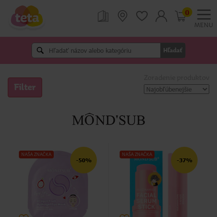
0
MENU
Hľadať
Zoradenie produktov
Filter
NAŠA ZNAČKA
NAŠA ZNAČKA
-50%
-37%