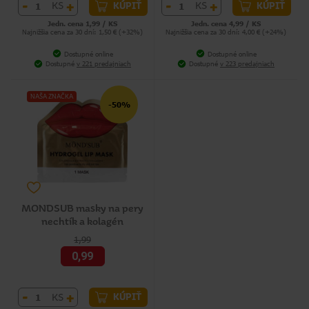
-
+
-
+
KS
KS
KÚPIŤ
KÚPIŤ
Jedn. cena 1,99 / KS
Jedn. cena 4,99 / KS
Najnižšia cena za 30 dní: 1,50 € (+32%)
Najnižšia cena za 30 dní: 4,00 € (+24%)
Dostupné online
Dostupné online
Dostupné
v 221 predajniach
Dostupné
v 223 predajniach
NAŠA ZNAČKA
-50%
MONDSUB masky na pery
nechtík a kolagén
1,99
0,99
-
+
KS
KÚPIŤ