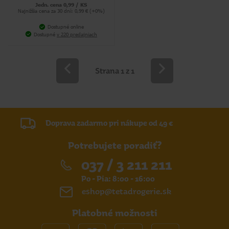
Jedn. cena 0,99 / KS
Najnižšia cena za 30 dní: 0,99 € (+0%)
Dostupné online
Dostupné
v 220 predajniach
Strana 1 z 1
Doprava zadarmo pri nákupe od 49 €
Potrebujete poradiť?
037 / 3 211 211
Po - Pia: 8:00 - 16:00
eshop@tetadrogerie.sk
Platobné možnosti