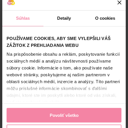
0,99
1,99
-
+
-
+
KS
KS
KÚPIŤ
KÚPIŤ
Súhlas
Detaily
O cookies
Jedn. cena 0,99 / KS
Jedn. cena 1,99 / KS
Najnižšia cena za 30 dní: 0,99 € (+0%)
Najnižšia cena za 30 dní: 1,25 € (+59%)
Dostupné online
Dostupné online
POUŽÍVAME COOKIES, ABY SME VYLEPŠILI VÁŠ
Dostupné
v 222 predajniach
Dostupné
v 219 predajniach
ZÁŽITOK Z PREHLIADANIA WEBU
Na prispôsobenie obsahu a reklám, poskytovanie funkcií
NAŠA ZNAČKA
NAŠA ZNAČKA
-33%
-33%
sociálnych médií a analýzu návštevnosti používame
súbory cookie. Informácie o tom, ako používate naše
webové stránky, poskytujeme aj našim partnerom v
oblasti sociálnych médií, inzercie a analýzy. Títo partneri
môžu príslušné informácie skombinovať s ďalšími
údajmi, ktoré ste im poskytli alebo ktoré od vás získali,
MONDSUB maska na vlasy
MONDSUB maska na vlasy
keď ste používali ich služby.
arganový olej
bambucké maslo
2,99
2,99
Povoliť všetko
1,99
1,99