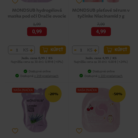
MONDSUB hydrogélová
MONDSUB pleťové sérum v
maska pod oči Dračie ovocie
tyčinke Niacinamid 7 g
1,99
7,99
0,99
4,99
-
+
-
+
KS
KS
KÚPIŤ
KÚPIŤ
Jedn. cena 0,99 / KS
Jedn. cena 4,99 / KS
Najnižšia cena za 30 dní: 0,99 € (+0%)
Najnižšia cena za 30 dní: 4,00 € (+24%)
Dostupné online
Dostupné online
Dostupné
v 219 predajniach
Dostupné
v 223 predajniach
NAŠA ZNAČKA
NAŠA ZNAČKA
-20%
-50%