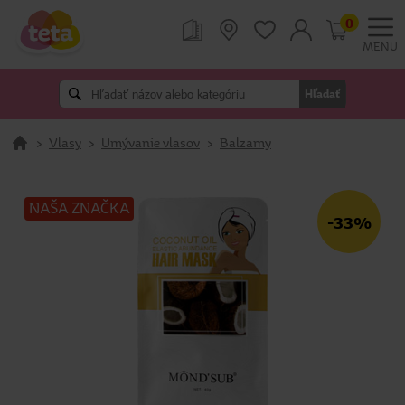
0
MENU
Hľadať
>
Vlasy
>
Umývanie vlasov
>
Balzamy
NAŠA ZNAČKA
-33%