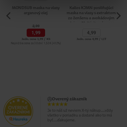
MONDSUB maska na vlasy
Kallos KJMN posilňujúci
K
arganový olej
maska na vlasy s extraktom
zo ženšenu a avokádovým
olejom Multivitamín 1000
2,
99
ml
1,
99
4,
99
Jedn. cena 1,99 / KS
Jedn. cena 4,99 / LIT
Najnižšia cena za 30 dní: 1,50 €
(+32%)
Overený zákazník
Je to náš už neviem X-tý nákup.....vždy
všetko v poriadku a dodané ako to má
byť.....ďakujeme.