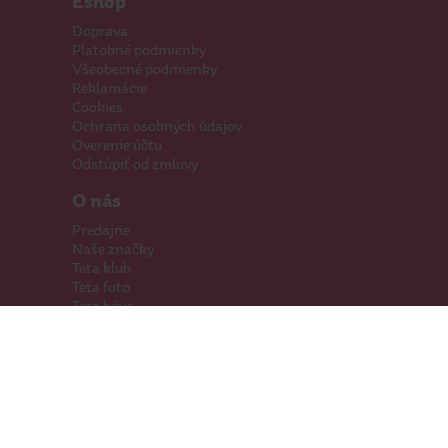
Eshop
Doprava
Platobné podmienky
Všeobecné podmienky
Reklamácie
Cookies
Ochrana osobných údajov
Overenie účtu
Odstúpiť od zmluvy
O nás
Predajne
Naše značky
Teta klub
Teta foto
Teta káva
Pomáhame
Kariéra
Kontakty
Hľadáme priestory
Darčeková karta
Súťaže
SodaStream