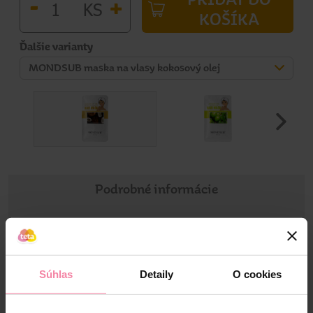
-
+
KS
KOŠÍKA
Ďalšie varianty
MONDSUB maska na vlasy kokosový olej
Podrobné informácie
Informácie o výrobku
Obohatená o kokosový olej. Táto maska pomáha posilniť
Súhlas
Detaily
O cookies
korienky vlasov, zanecháva vlasy mäkké, hodvábne a
pružné, hydratuje a vyživuje pokožku hlavy. Po umytí
šampónom osušte vlasy. Vyberte masku na vlasy a pozdĺž