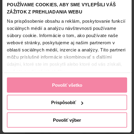
POUŽÍVAME COOKIES, ABY SME VYLEPŠILI VÁŠ
okraja ju rozstrihnite nožnicami. Nasaďte masku na vlasy a
Zobraziť viac
upevnite ju, jemne masírujte tak, aby sa podporilo
ZÁŽITOK Z PREHLIADANIA WEBU
vstrebávanie. Po 10-15 minútach masku odstráňte a vlasy
Na prispôsobenie obsahu a reklám, poskytovanie funkcií
dôkladne opláchnite vodou.
sociálnych médií a analýzu návštevnosti používame
súbory cookie. Informácie o tom, ako používate naše
Bezpečnosť a balenie
webové stránky, poskytujeme aj našim partnerom v
oblasti sociálnych médií, inzercie a analýzy. Títo partneri
Zloženie
môžu príslušné informácie skombinovať s ďalšími
High-contrast mode
údajmi, ktoré ste im poskytli alebo ktoré od vás získali,
keď ste používali ich služby.
Alternatívne produkty
Povoliť všetko
NAŠA ZNAČKA
-33%
Prispôsobiť
Povoliť výber