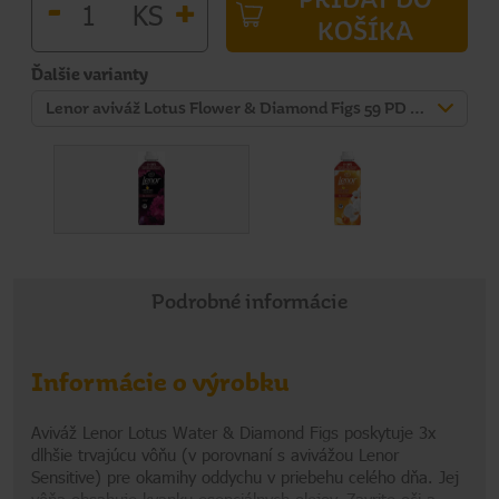
-
+
KS
KOŠÍKA
Ďalšie varianty
Lenor aviváž Lotus Flower & Diamond Figs 59 PD 1239 ml
Podrobné informácie
Informácie o výrobku
Aviváž Lenor Lotus Water & Diamond Figs poskytuje 3x
dlhšie trvajúcu vôňu (v porovnaní s avivážou Lenor
Sensitive) pre okamihy oddychu v priebehu celého dňa. Jej
vôňa obsahuje kvapku esenciálnych olejov. Zavrite oči a