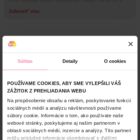
uvoľnite sa. Uvoľnená, elegantná atmosféra vytvorená
Zobraziť viac
zmesou lotosovej vody a diamantových fíg vám navodí
pocit pokoja.
Informácie o značke
Značka Lenor sa už mnoho rokov stará o Vašu bielizeň.
Široká paleta produktov od aviváží, pracích práškov, gélov
Bezpečnosť a balenie
a kapsúl až po vonné perličky pomáha udržať sviežosť
vašej bielizne ešte dlho po vypraní. Lenor nielen perfektne
Zloženie
čistí, ale navyše je aj šetrný k pokožke, a teda skvelý pre
Súhlas
Detaily
O cookies
deti, alergikov a citlivé typy.
High-contrast mode
Informácie o výrobcovi
Alternatívne produkty
POUŽÍVAME COOKIES, ABY SME VYLEPŠILI VÁŠ
PaG
ZÁŽITOK Z PREHLIADANIA WEBU
Na prispôsobenie obsahu a reklám, poskytovanie funkcií
sociálnych médií a analýzu návštevnosti používame
súbory cookie. Informácie o tom, ako používate naše
webové stránky, poskytujeme aj našim partnerom v
oblasti sociálnych médií, inzercie a analýzy. Títo partneri
môžu príslušné informácie skombinovať s ďalšími