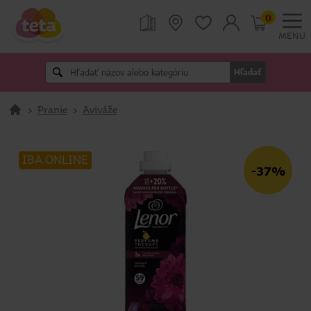
0
MENU
Hľadať
>
Pranie
>
Aviváže
IBA ONLINE
-37%