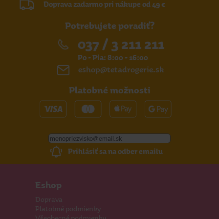
Doprava zadarmo pri nákupe od 49 €
Potrebujete poradiť?
037 / 3 211 211
Po - Pia: 8:00 - 16:00
eshop@tetadrogerie.sk
Platobné možnosti
Prihlásiť sa na odber emailu
Eshop
Doprava
Platobné podmienky
Všeobecné podmienky