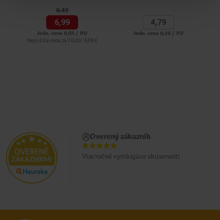
8,
49
6,
99
4,
79
Jedn. cena 0,05 / PD
Jedn. cena 0,10 / PD
Najnižšia cena za 30 dní: 6,99 €
Overený zákazník
Viacročné vynikajúce skúsenosti