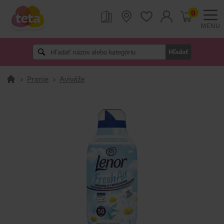
0
MENU
Hľadať
>
Pranie
>
Aviváže