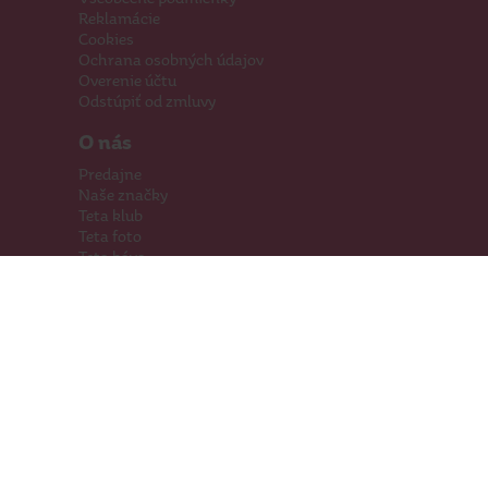
Reklamácie
Cookies
Ochrana osobných údajov
Overenie účtu
Odstúpiť od zmluvy
O nás
Predajne
Naše značky
Teta klub
Teta foto
Teta káva
Pomáhame
Kariéra
Kontakty
Hľadáme priestory
Darčeková karta
Súťaže
SodaStream
Sledujte nás
Facebook