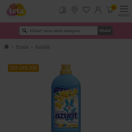
0
MENU
Hľadať
>
Pranie
>
Aviváže
IBA ONLINE