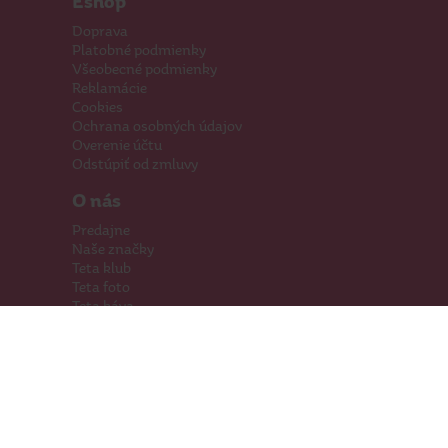
Eshop
Doprava
Platobné podmienky
Všeobecné podmienky
Reklamácie
Cookies
Ochrana osobných údajov
Overenie účtu
Odstúpiť od zmluvy
O nás
Predajne
Naše značky
Teta klub
Teta foto
Teta káva
Pomáhame
Kariéra
Kontakty
Hľadáme priestory
Darčeková karta
Súťaže
SodaStream