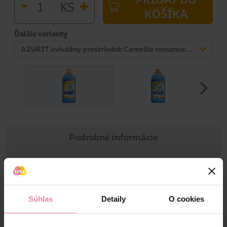
-
+
KS
KOŠÍKA
Ďalšie varianty
AZURIT avivážny prostriedok Camellia romance 74 dávok/1628 ml
Podrobné informácie
Informácie o výrobku
avivážny prostriedok s vôňou žltej japonskej kamélie a
Súhlas
Detaily
O cookies
exotických pomarančových kvetov