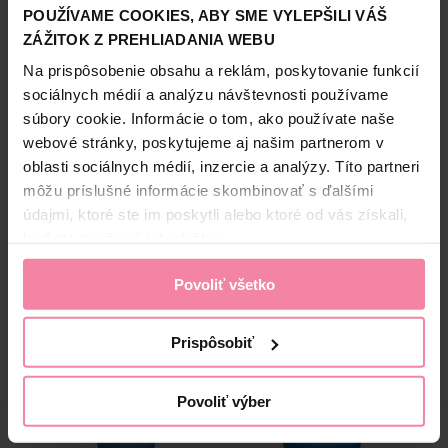
Informácie o výrobcovi
POUŽÍVAME COOKIES, ABY SME VYLEPŠILI VÁŠ
Zobraziť viac
ZÁŽITOK Z PREHLIADANIA WEBU
TOM
Na prispôsobenie obsahu a reklám, poskytovanie funkcií
sociálnych médií a analýzu návštevnosti používame
súbory cookie. Informácie o tom, ako používate naše
Bezpečnosť a balenie
webové stránky, poskytujeme aj našim partnerom v
oblasti sociálnych médií, inzercie a analýzy. Títo partneri
Zloženie
môžu príslušné informácie skombinovať s ďalšími
High-contrast mode
údajmi, ktoré ste im poskytli alebo ktoré od vás získali,
keď ste používali ich služby.
Alternatívne produkty
Povoliť všetko
IBA ONLINE
IBA ONLINE
Prispôsobiť
Povoliť výber