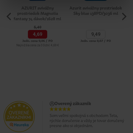
AZURIT avivážny
Azurit avivážny prostriedok
T
prostriedok Magnolia
Sky blue 138PD/3036 ml
fantasy 74 dávok/1628 ml
5,
49
4,
69
9,
49
Jedn. cena 0,06 / PD
Jedn. cena 0,07 / PD
Najnižšia cena za 30 dní: 4,69 €
Overený zákazník
Som veľmi spokojná s obchodom Teta,
rýchle doručenie a vždy je tovar doručený
presne ako si objednám.