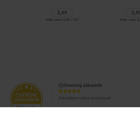
2,
49
2,
4
Jedn. cena 2,49 / LIT
Jedn. cena 2,
Overený zákazník
Zakaždým velka spokojnosť