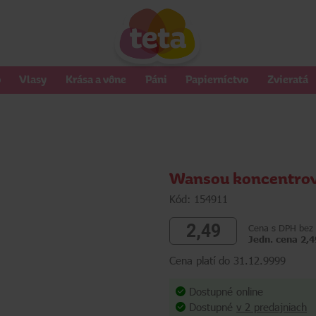
o
Vlasy
Krása a vône
Páni
Papierníctvo
Zvieratá
Wansou koncentrov
Kód: 154911
2,49
Cena s DPH bez 
Jedn. cena 2,4
Cena platí do 31.12.9999
Dostupné online
Dostupné
v 2 predajniach