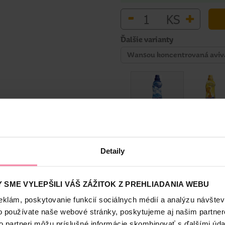
-
+
KS
Ďalšie varianty
Wansou koncentrovaná avivá
Bezpečnosť a balenie
Detaily
S
 SME VYLEPŠILI VÁŠ ZÁŽITOK Z PREHLIADANIA WEBU
5
eklám, poskytovanie funkcií sociálnych médií a analýzu návšte
jujúcou vôňou, ktorá Vašu bielizeň optimálne zmäkčí. Obsahuje
praní a zároveň uľahčí jej žehlenie.
o používate naše webové stránky, poskytujeme aj našim partner
to partneri môžu príslušné informácie skombinovať s ďalšími údaj