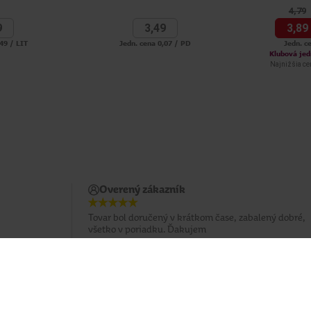
4,
79
9
3,
49
3,
89
49 / LIT
Jedn. cena 0,07 / PD
Jedn. c
Klubová jed
Najnižšia cen
Overený zákazník
Tovar bol doručený v krátkom čase, zabalený dobré,
všetko v poriadku. Ďakujem