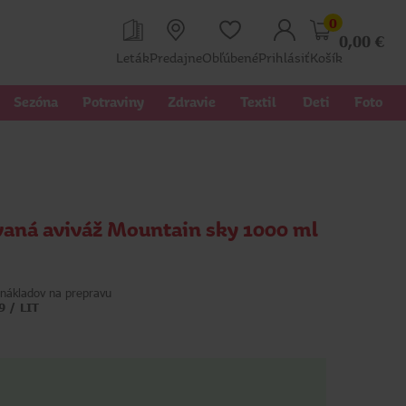
0
0,00
€
Leták
Predajne
Obľúbené
Prihlásiť
Košík
Sezóna
Potraviny
Zdravie
Textil 
Deti
Foto
aná aviváž Mountain sky 1000 ml
nákladov na prepravu
9 / LIT