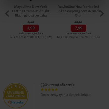
Maybelline New York
Maybelline New York očná
De
Lasting Drama Midnight
linka Sculpting Stix 16 Black
Black gélová ceruzka
Blur
6,
29
10,
99
3,
99
7,
99
Jedn. cena 3,99 / KS
Jedn. cena 7,99 / KS
Najnižšia cena za 30 dní: 4,69 €
(-15%)
Najnižšia cena za 30 dní: 9,39 €
(-15%)
Overený zákazník
Dobré ceny, rýchla dodacia lehota