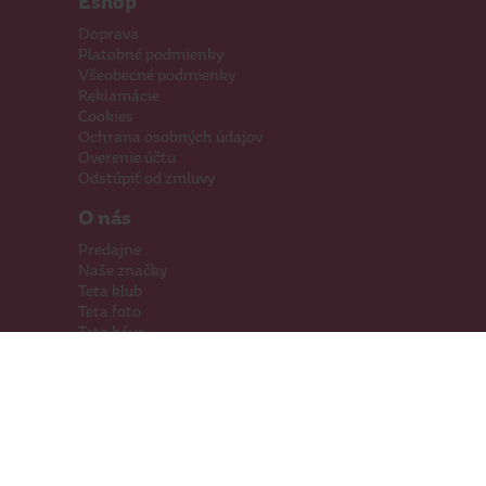
Eshop
Doprava
Platobné podmienky
Všeobecné podmienky
Reklamácie
Cookies
Ochrana osobných údajov
Overenie účtu
Odstúpiť od zmluvy
O nás
Predajne
Naše značky
Teta klub
Teta foto
Teta káva
Pomáhame
Kariéra
Kontakty
Hľadáme priestory
Darčeková karta
Súťaže
SodaStream