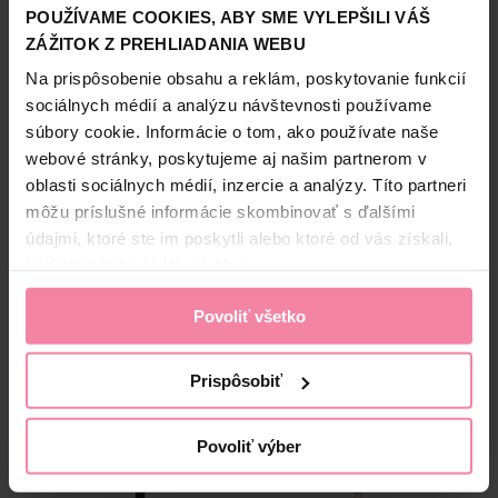
POUŽÍVAME COOKIES, ABY SME VYLEPŠILI VÁŠ
LOD
Zobraziť viac
ZÁŽITOK Z PREHLIADANIA WEBU
Na prispôsobenie obsahu a reklám, poskytovanie funkcií
sociálnych médií a analýzu návštevnosti používame
súbory cookie. Informácie o tom, ako používate naše
Bezpečnosť a balenie
webové stránky, poskytujeme aj našim partnerom v
oblasti sociálnych médií, inzercie a analýzy. Títo partneri
Zloženie
môžu príslušné informácie skombinovať s ďalšími
High-contrast mode
údajmi, ktoré ste im poskytli alebo ktoré od vás získali,
keď ste používali ich služby.
Alternatívne produkty
Povoliť všetko
-36%
-27%
Prispôsobiť
Povoliť výber