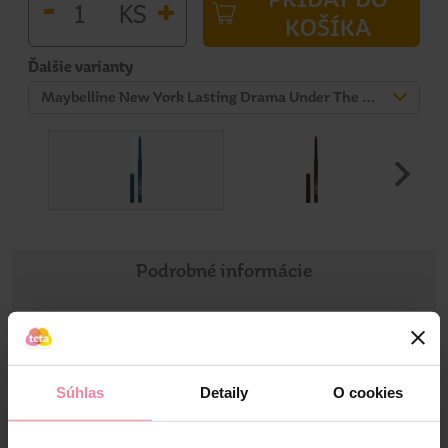
-
+
KS
KOŠÍKA
Ďalšie varianty
Maybelline New York Lasting Drama Under The Sea gélová ceruzka 1 ks
Podrobné informácie
Informácie o výrobku
Dlhotrvácne linky rýchlo, lacno, jednoducho.
Súhlas
Detaily
O cookies
Informácie o výrobcovi