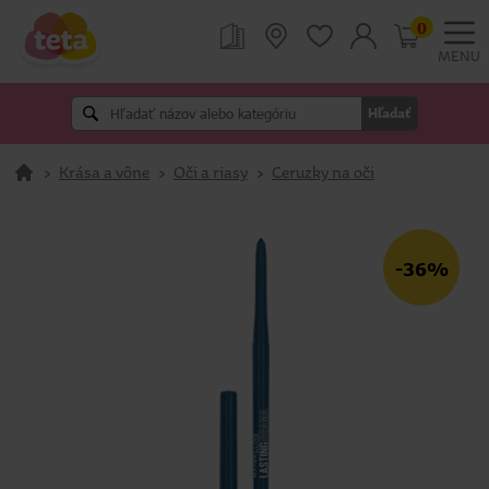
0
MENU
Hľadať
>
Krása a vône
>
Oči a riasy
>
Ceruzky na oči
-36%