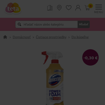
0
MENU
Hľadať
>
Domácnosť
>
Čistiace prostriedky
>
Do kúpeľne
-0,30 €