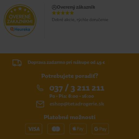
Overený zákazník
Dobré akcie, rýchle doručenie
Doprava zadarmo pri nákupe od 49 €
Potrebujete poradiť?
037 / 3 211 211
Po - Pia: 8:00 - 16:00
eshop@tetadrogerie.sk
Platobné možnosti