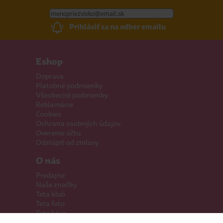
Prihlásiť sa na odber emailu
Eshop
Doprava
Platobné podmienky
Všeobecné podmienky
Reklamácie
Cookies
Ochrana osobných údajov
Overenie účtu
Odstúpiť od zmluvy
O nás
Predajne
Naše značky
Teta klub
Teta foto
Teta káva
Pomáhame