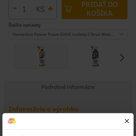
PRIDAŤ DO
-
+
KS
KOŠÍKA
Ďalšie varianty
Domestos Power Foam čistič toalety Citrus Blast 435 ml
Podrobné informácie
Informácie o výrobku
Pena v spreji prináša pohodlnejšie a efektívnejšie čistenie
toalety v úplne novej revolučnej forme. Špeciálne vyvinutý
rozprašovač zbaví vašu toaletu vírusov a baktérií aj na