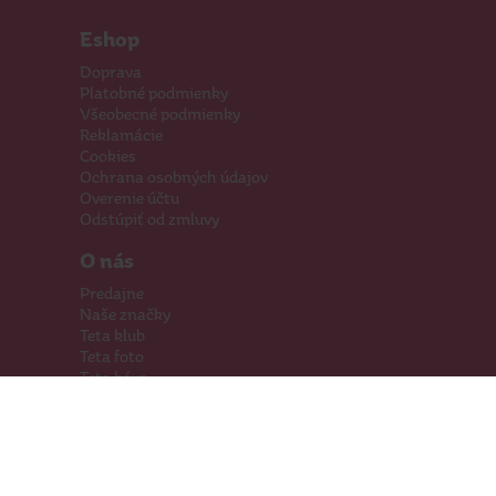
Eshop
Doprava
Platobné podmienky
Všeobecné podmienky
Reklamácie
Cookies
Ochrana osobných údajov
Overenie účtu
Odstúpiť od zmluvy
O nás
Predajne
Naše značky
Teta klub
Teta foto
Teta káva
Pomáhame
Kariéra
Kontakty
Hľadáme priestory
Darčeková karta