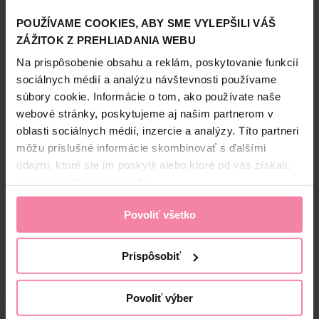
pribaliť do kabelky alebo tašky s cvičením. Jeho váhu
Informácie o značke
Skladovanie
nepocítite, ale sviežu a príjemnú vôňu určite áno: NIVEA
POUŽÍVAME COOKIES, ABY SME VYLEPŠILI VÁŠ
Sprej antiperspirant Fresh Blossom.
Skladujte v suchu a nevystavujte priamemu slnečnému
Nivea je značka ošetrujúcej kozmetiky, ktorá je na trhu viac
ZÁŽITOK Z PREHLIADANIA WEBU
žiareniu a mrazu.
ako 100 rokov. Vo svojom portfóliu má viac ako len ikonický
*Neobsahuje etylalkohol
Na prispôsobenie obsahu a reklám, poskytovanie funkcií
modrý krém, dnes sú to výrobky určené na starostlivosť o
sociálnych médií a analýzu návštevnosti používame
pleť, telo, vlasy pre ženy a mužov a rovnako aj výrobky
súbory cookie. Informácie o tom, ako používate naše
vhodné pre bábätká.
webové stránky, poskytujeme aj našim partnerom v
Bezpečnosť a balenie
Informácie o výrobcovi
oblasti sociálnych médií, inzercie a analýzy. Títo partneri
môžu príslušné informácie skombinovať s ďalšími
Zloženie
NIV
údajmi, ktoré ste im poskytli alebo ktoré od vás získali,
High-contrast mode
keď ste používali ich služby.
Alternatívne produkty
Povoliť všetko
Prispôsobiť
-20%
Povoliť výber