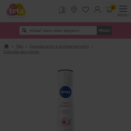
0
MENU
Hľadať
>
Telo
>
Dezodoranty a antiperspiranty
>
Dámske deo spreje