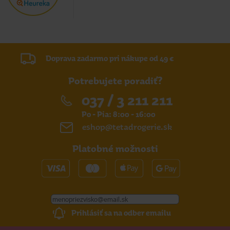
Doprava zadarmo pri nákupe od 49 €
Potrebujete poradiť?
037 / 3 211 211
Po - Pia: 8:00 - 16:00
eshop@tetadrogerie.sk
Platobné možnosti
Prihlásiť sa na odber emailu